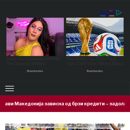
зависна од брзи кредити – задолжени 333 милиони евр