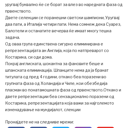
уругвај буквално ќе се борат за влез во наредната фаза од
првенството.
Двете селекции се поранешни светски шампиони, Уругвај
два пати, а Италија четири пати. Нема сомнеж дека Суарез,
Балотели и останатите вечерва ќе имаат многу тешка
задача.
Од оваа група единствена сигурно елиминирана е
репрезентацијата ан Англија, која по натпреварот со
Костарика, си оди дома.
Покрај англиската, шокантна за фановите беше и
шпанската елиминација. Шпанците нема да ја бранат
титулата од пред 4 години, откако беа поразени во
групната фаза од Холандија и Чиле, кои обезбедија
пласман во понатамошната фаза од првенството.Откако и
двете репрезентации беа сензационално поразени од
Костарика, репрезентацијата која важи за најголемото
изненадување на мундијалот, слекции
Пронајдете не на следниве мрежи: