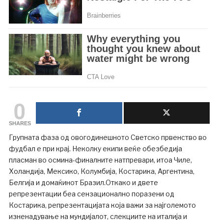
0
SHARES
Групната фаза од овогодинешното Светско првенство во
фудбал е при крај. Неколку екипи веќе обезбедија
пласман во осмина-финалните натпревари, итоа Чиле,
Холандија, Мексико, Колумбија, Костарика, Аргентина,
Белгија и домаќинот Бразил.Откако и двете
репрезентации беа сензационално поразени од
Костарика, репрезентацијата која важи за најголемото
изненадување на мундијалот, слекциите на италија и