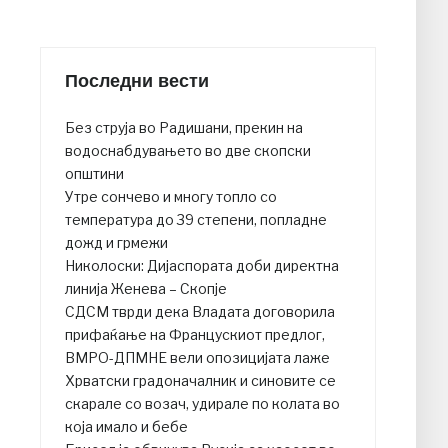
Последни вести
Без струја во Радишани, прекин на
водоснабдувањето во две скопски
општини
Утре сончево и многу топло со
температура до 39 степени, попладне
дожд и грмежи
Николоски: Дијаспората доби директна
линија Женева – Скопје
СДСМ тврди дека Владата договорила
прифаќање на Францускиот предлог,
ВМРО-ДПМНЕ вели опозицијата лаже
Хрватски градоначалник и синовите се
скарале со возач, удирале по колата во
која имало и бебе