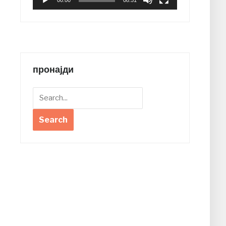
00:00
08:51
пронајди