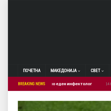
ПОЧЕТНА
МАКЕДОНИЈА
СВЕТ
мија дежура само еден инфектолог
BREAKING NEWS
14 hours ago