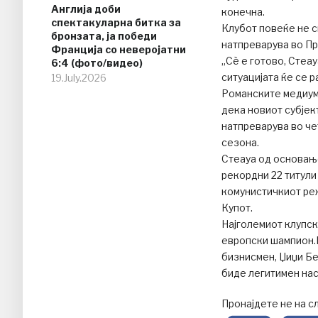
Англија доби
конечна.
спектакуларна битка за
Клубот повеќе не с
бронзата, ја победи
натпреварува во Пр
Франција со неверојатни
„Сѐ е готово, Стеа
6:4 (фото/видео)
ситуацијата ќе се 
19.July.2026
Романските медиум
дека новиот субјек
натпреварува во че
сезона.
Стеауа од основање
рекордни 22 титули
комунистичкиот реж
Купот.
Најголемиот клупск
европски шампион.Н
бизнисмен, Џиџи Бе
биде легитимен на
Пронајдете не на с