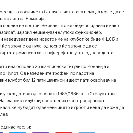
мее да го носи името Стеауа, а исто така нема да може да се
вата лига на Романија.
уа повеќе не постои! Не знам што ќе биде во иднина и како
развива“, изјавил неименуван клупски функционер.
и наведуваат дека новото име на клубот ќе биде ФЦСБ и
т ќе започне од нула, односно ќе започне да се
твртата романска лига, најверојатно уште од наредната
то има освоено 26 шампионски титули во Романија и
 во Купот. Од наведените трофеи, по падот на
им клубот бил 12 пати шампион и шест пати освојувач на
и успех датира од сезоната 1985/1986 кога Стеауа стана
а славниот клуб чиј сопственик е контроверзниот
кали, ќе му бидат одземени името и грбот и нема да може да
след
ледниве мрежи: