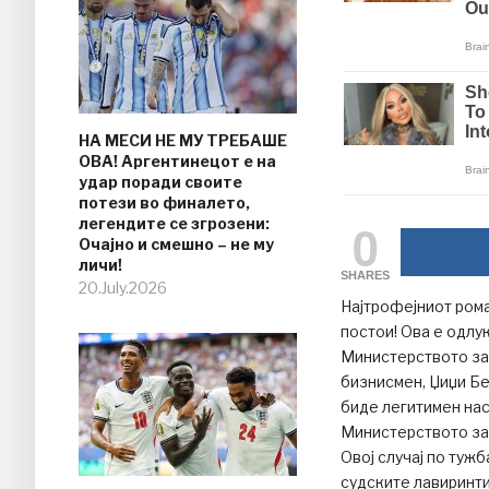
НА МЕСИ НЕ МУ ТРЕБАШЕ
ОВА! Аргентинецот е на
удар поради своите
потези во финалето,
0
легендите се згрозени:
Очајно и смешно – не му
личи!
SHARES
20.July.2026
Најтрофејниот рома
постои! Ова е одлук
Министерството за 
бизнисмен, Џиџи Бе
биде легитимен нас
Министерството за
Овој случај по туж
судските лавиринти