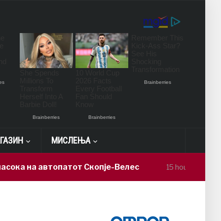
ГАЗИН
МИСЛЕЊА
 автопатот Скопје-Велес
Алек Болдви
15 hours ago