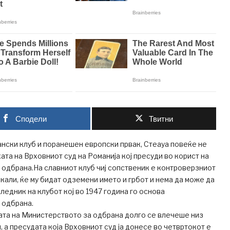
Сподели
Твитни
нски клуб и поранешен европски првак, Стеауа повеќе не
ата на Врховниот суд на Романија кој пресуди во корист на
одбрана.На славниот клуб чиј сопственик е контроверзниот
кали, ќе му бидат одземени името и грбот и нема да може да
ледник на клубот кој во 1947 година го основа
 одбрана.
бата на Министерството за одбрана долго се влечеше низ
, а пресудата која Врховниот суд ја донесе во четвртокот е