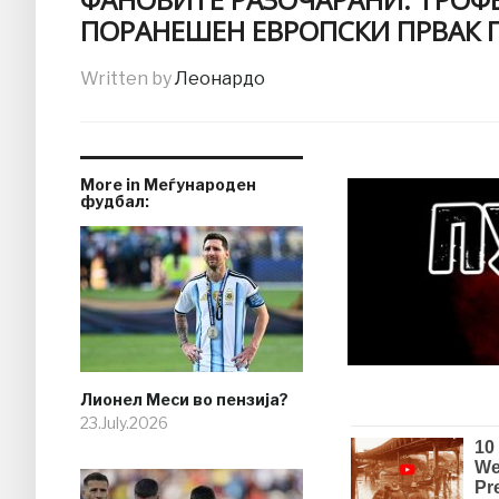
ПОРАНЕШЕН ЕВРОПСКИ ПРВАК П
Written by
Леонардо
More in Меѓународен
фудбал:
Лионел Меси во пензија?
23.July.2026