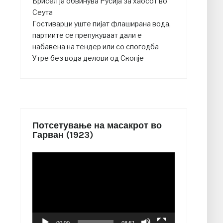
Брисел ја обвинува Русија за хаосот во
Сеута
Гостиварци уште пијат флаширана вода,
партиите се препукуваат дали е
набавена на тендер или со спогодба
Утре без вода делови од Скопје
Потсетување на масакрот во
Гарван (1923)
Video
Player