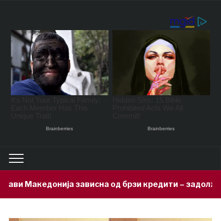
висна од брзи кредити – задолжени 333 милиони евра 