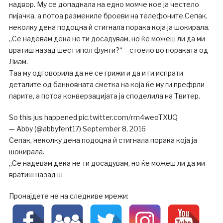
надвор. Му се допаднала на едно момче кое ја честело
пијачка, а потоа размениле броеви на телефоните.Сепак,
неколку дена подоцна ѝ стигнала порака која ја шокирала.
„Се надевам дека не ти досадувам, но ќе можеш ли да ми
вратиш назад шест ипол фунти?“ – стоело во пораката од
Лиам.
Таа му одговорила да не се грижи и да и ги испрати
деталите од банковната сметка на која ќе му ги префрли
парите, а потоа конверзацијата ја споделила на Твитер.
So this jus happened pic.twitter.com/rm4weoTXUQ
— Abby (@abbyfent17) September 8, 2016
Сепак, неколку дена подоцна ѝ стигнала порака која ја
шокирала.
„Се надевам дека не ти досадувам, но ќе можеш ли да ми
вратиш назад ш
Пронајдете не на следниве мрежи: