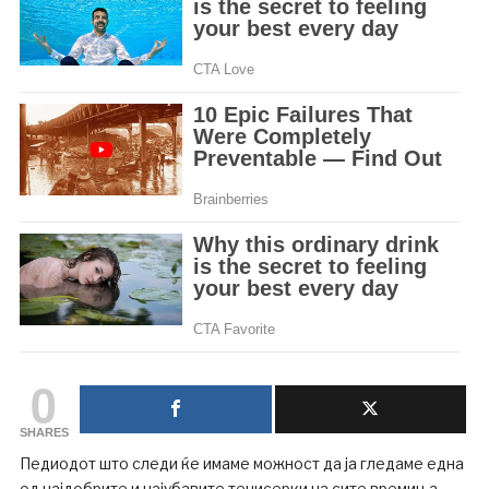
0
SHARES
Педиодот што следи ќе имаме можност да ја гледаме една
од најдобрите и најубавите тенисерки на сите времиња.