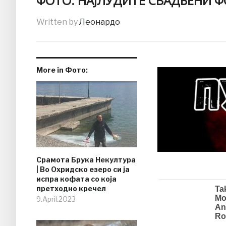
ФОТО: НАЈЛУДИТЕ СВАДБЕНИ 
Written by
Леонардо
More in Фото:
Срамота Брука Некултура
| Во Охридско езеро си ја
испра кофата со која
претходно кречел
9.April.2023