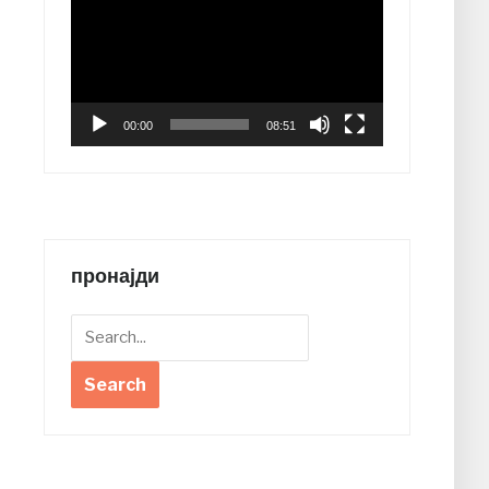
Player
00:00
08:51
пронајди