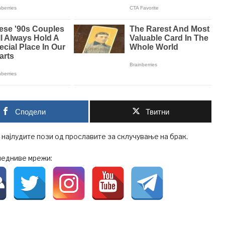
Сподели
Твитни
и најлудите пози од прославите за склучување на брак.
ледниве мрежи: