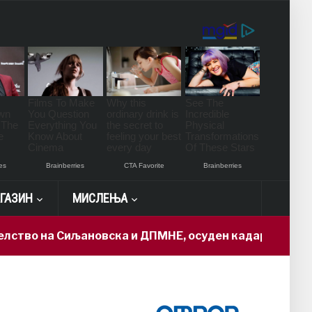
ГАЗИН
МИСЛЕЊА
 Сиљановска и ДПМНЕ, осуден кадар доби „државна т