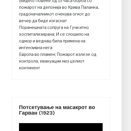
(Видео) Повеќе од 15 часа борба со
пожарот на депонија во Крива Паланка,
градоначалникот очекува огнот до
вечер да биде изгаснат
Поранешната сопруга на Гучи итно
хоспитализирана; И се слошило на
одмор и веднаш била примена на
интензивна нега
Европа во пламен; Пожарот излезе од
контрола, евакуации низ целиот
континент
Потсетување на масакрот во
Гарван (1923)
Video