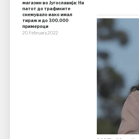
магазин во Југославија: На
патот до трафиките
снемувало иако имал
тираж и до 300.000
примероци
20.February.2022