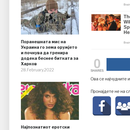
Поранешната мис на
Украина го зема оружјето
и почнува да тренира
0
додека беснее битката за
Харков
28.February.2022
SHARES
Ова се најчудните 
Пронајдете не на с
Најпознатиот еротски