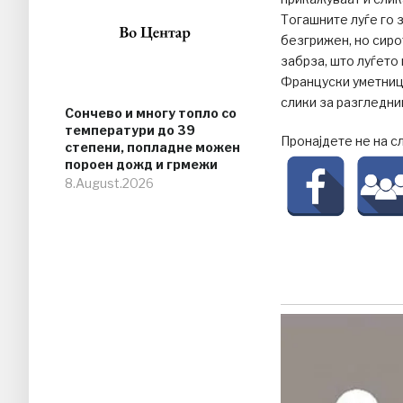
Тогашните луѓе го 
безгрижен, но сиро
забрза, што луѓето 
Француски уметници
слики за разгледни
Сончево и многу топло со
температури до 39
Пронајдете не на с
степени, попладне можен
пороен дожд и грмежи
8.August.2026