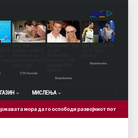
ГАЗИН
МИСЛЕЊА
 мора да го ослободи развојниот потенцијал на Макед