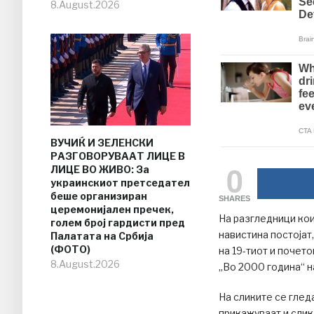
8.August.2026
ВУЧИЌ И ЗЕЛЕНСКИ
РАЗГОВОРУВААТ ЛИЦЕ В
0
ЛИЦЕ ВО ЖИВО: За
украинскиот претседател
беше организиран
SHARES
церемонијален пречек,
На разгледници кои
голем број гардисти пред
навистина постојат
Палатата на Србија
(ФОТО)
на 19-тиот и почет
8.August.2026
„Во 2000 година“ н
На сликите се глед
прикажуваат и слика