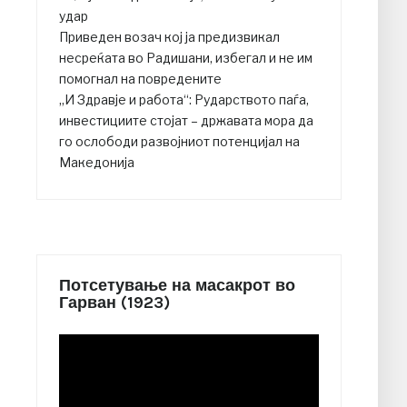
удар
Приведен возач кој ја предизвикал
несреќата во Радишани, избегал и не им
помогнал на повредените
„И Здравје и работа“: Рударството паѓа,
инвестициите стојат – државата мора да
го ослободи развојниот потенцијал на
Македонија
Потсетување на масакрот во
Гарван (1923)
Video
Player