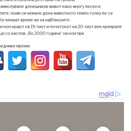
замислувале денешниов живот како многу лесен и
тите, поим си немале дека животното темпо толку ќе се
ќе немаат време ни за најблиските.
 кон крајот на 19-тиот и почетокот на 20-тиот век креирале
ци со наслов „Во 2000 година“ на кои при
ледниве мрежи: