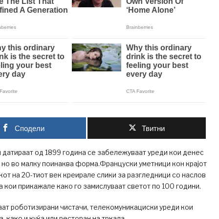
Сподели
Твитни
 датираат од 1899 година се забележуваат уреди кои денес
, но во малку поинаква форма.Француски уметници кон крајот
окот на 20-тиот век креирале слики за разгледници со наслов
а кои прикажале како го замислуваат светот по 100 години.
аат роботизирани чистачи, телекомуникациски уреди кои
, како и куќа или ресторан на тркала.