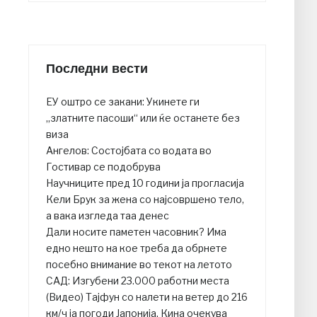
Последни вести
ЕУ оштро се закани: Укинете ги
„златните пасоши“ или ќе останете без
виза
Ангелов: Состојбата со водата во
Гостивар се подобрува
Научниците пред 10 години ја прогласија
Кели Брук за жена со најсовршено тело,
а вака изгледа таа денес
Дали носите паметен часовник? Има
едно нешто на кое треба да обрнете
посебно внимание во текот на летото
САД: Изгубени 23.000 работни места
(Видео) Тајфун со налети на ветер до 216
км/ч ја погоди Јапонија, Кина очекува