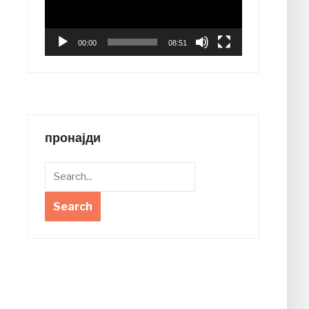
00:00
08:51
пронајди