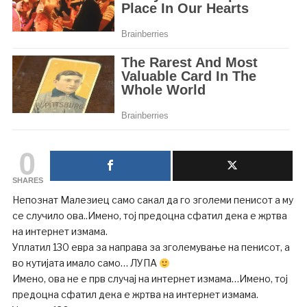
0
SHARES
Непознат Малезиец само сакал да го зголеми пенисот а му
се случило ова..Имено, тој предоцна сфатил дека е жртва
на интернет измама.
Уплатил 130 евра за направа за зголемување на пенисот, а
во кутијата имало само… ЛУПА
Имено, ова не е прв случај на интернет измама…Имено, тој
предоцна сфатил дека е жртва на интернет измама.