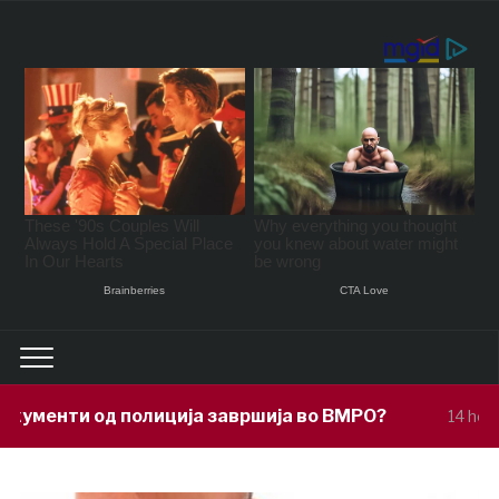
ија завршија во ВМРО?
Под покровит
14 hours ago