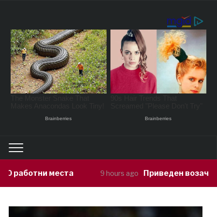
Приведен возач кој ја предизвикал 
9 hours ago