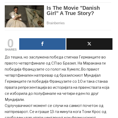
0
SHARES
До тешка, но заслужена победа стигнаа Германците во
првото четвртфинале од СП во Бразил. На Маракана ги
победија Французите со голот на Хумелс.Во првиот
четвртфинален натпревар од бразилскиот Мундијал
Германците ги победија Французите со 1:0 и така станаа
првата репрезентација во историјата на првенствата која
се изборила до полуфинале на четири еден по друг
Мундијали.
Одлучувачкиот момент се случи на самиот почеток од
натпреварот. Се и граше 13-та минута кога Тони Крос од
слободен удар упати центаршут кон францускиот