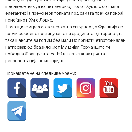
шеснаесетник , а на пет метри од голот Хумелс со глава
елегантно ја преусмери топката под самата пречка покрај
немоќниот Хуго Лорис.
Грманците играа со неверојатна сигурност, а Франција се
соочи со бедно поставување на средината од теренот, па
така шансите за гол им беа мали Во првиот четвртфинален
натпревар од бразилскиот Мундијал Германците ги
победија Французите со 1:0 и така станаа првата
репрезентација во историјат
Пронајдете не на следниве мрежи: