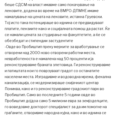
беше СДСМ на власт имавме само покачување на
лековите, додека во време на ВМРО-ДПМНЕ имаме
намалување на цената на лековите, истакна Груевски.
Тој исто така потенцираше во иднина се предвидуваат
платите, пензиите како и социјалната помош да растат. Ќе
се намали цената за студирање на факултетите, а ќе се
обезбедат и стипендии застудентите
-Овде во Пробиштип преку мерките за вработување се
отворени над 2000 ново отворени работни места,
невработеноста е намалена над 50 проценти и ја
реконструиравме браната злетовица. Ги реконструиравме
и патиштата кои го поврзуваат градот со останатите
населени места. Изградивме и водоводна мрежа, фекална
канализација, се модернизираше скијачкиот центар
Пониква, како и го реконструиравме градскиот парк во
Пробиштип. Само во последните 5 години овде во
Пробиштип дојдоа само 5 милиони евра за земјоделците,
го воведовме докторот специјалист за да им помогне на
граѓаните, отворивме народна кујна, како и во иднина се