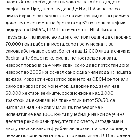
власт. Затоа треба да се внимава,за кого ќе го дадете
својот глас. Пред неколку дена ДУИ и ДПА излегоа со
нивно барање за предлагање на свој кандидат за премиер
доколку не се постигне бројката од 63 пратеника, изјави
лидерот на ВМРО-ДПМНЕ и носител на ИЕ 4 Никола
Груевски.-Планираме во идните четири години да отвориме
70.000 нови работни места, само преку мерката за
самовработување се вработени над 12.000 лица, а сигурно
бројката ќе беше поголема да не постоеше кризата,
извозот порасна за 4 милијарди, само да ве потсетам дека
извозот во 2005 изнесувал само една милијарда на нашата
држава. Извозот и увозот во времето на СДСМ се помали
само од извозот во моментов, дадовме под закуп над
60.000 хектари земјиште, овозможивме над 2.000
трактори и механизација преку принципот 50/50, се
изградија над 74 нови училишта, преведовме и
испечативме над 1000 книги и учебници на кои се учи на
десетте реномирани факултети во свето, изградивме и
многу тениски како и фудбалски игралишта. Се зголемија
пензиите, социјалната помош, го намаливме ДДВ, а додека