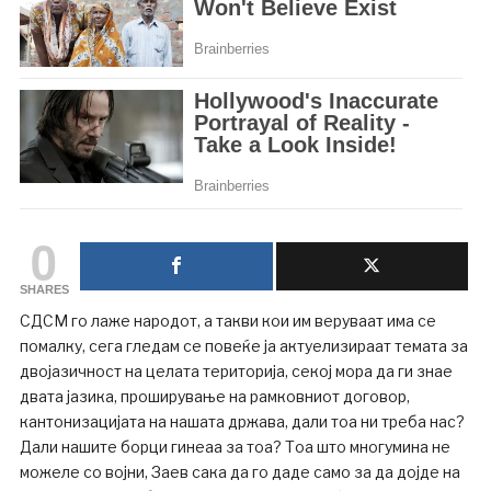
0
SHARES
СДСМ го лаже народот, а такви кои им веруваат има се
помалку, сега гледам се повеќе ја актуелизираат темата за
двојазичност на целата територија, секој мора да ги знае
двата јазика, проширување на рамковниот договор,
кантонизацијата на нашата држава, дали тоа ни треба нас?
Дали нашите борци гинеаа за тоа? Тоа што многумина не
можеле со војни, Заев сака да го даде само за да дојде на