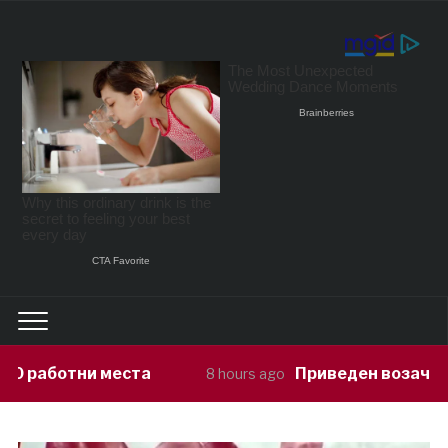
а
Приведен возач кој ја предизвикал 
8 hours ago