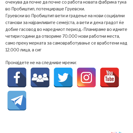
очекува да почне да почне со работа новата фабрика тука
во Пробиштип, потенцираше Груевски.
Груевски во Пробиштип вети и градење на нови социјални
станови за најранливите семејста, а вети и дека градот ќе
добие гасовод во наредниот период.-Планираме во идните
четири години да отвориме 70.000 нови работни места,
само преку мерката за самовработување се вработени над
12.000 лица, а сиг
Пронајдете не на следниве мрежи: