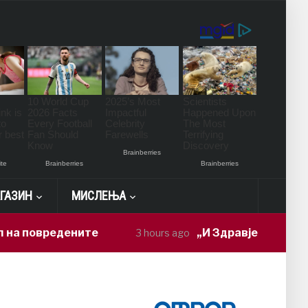
ГАЗИН
МИСЛЕЊА
редените
„И Здравје и работа“: Руда
3 hours ago