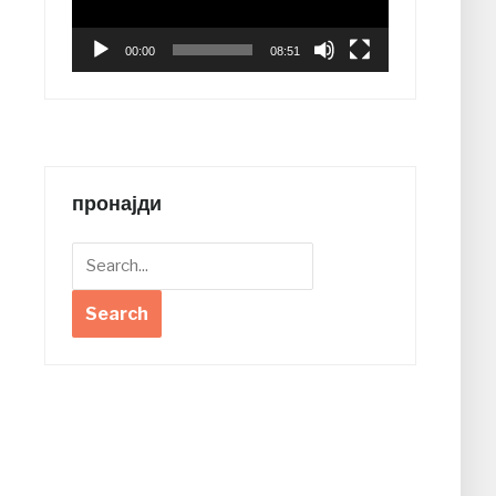
00:00
08:51
пронајди