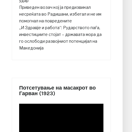
удар
Приведен возач кој ја предизвикал
несреќата во Радишани, избегал и не им
помогнал на повредените
„И Здравје и работа“: Рударството паѓа,
инвестициите стојат – државата мора да
го ослободи развојниот потенцијал на
Македонија
Потсетување на масакрот во
Гарван (1923)
Video
Player