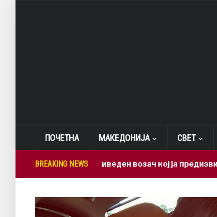
ПОЧЕТНА
МАКЕДОНИЈА
СВЕТ
BREAKING NEWS
Приведен возач кој ја предизвикал нес