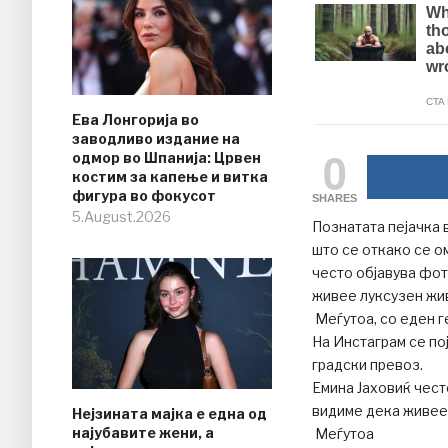
Ева Лонгорија во
заводливо издание на
0
одмор во Шпанија: Црвен
костим за капење и витка
фигура во фокусот
SHARES
5.August.2026
Познатата пејачка 
што се откако се о
често објавува фот
живее луксузен жи
Меѓутоа, со еден г
На Инстаграм се пој
градски превоз.
Емина Јаховиќ чест
видиме дека живее
Нејзината мајка е една од
најубавите жени, а
Меѓутоа