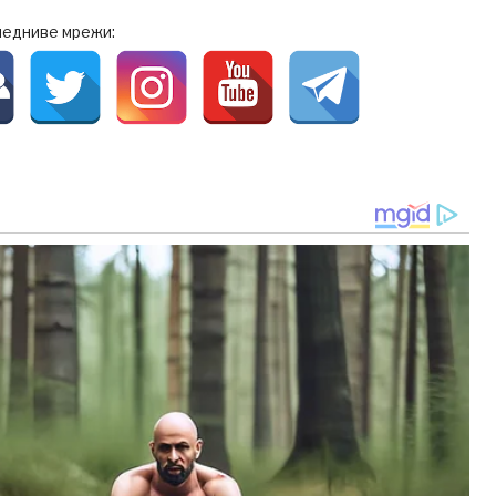
ледниве мрежи: