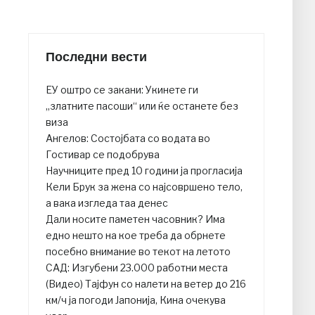
Последни вести
ЕУ оштро се закани: Укинете ги
„златните пасоши“ или ќе останете без
виза
Ангелов: Состојбата со водата во
Гостивар се подобрува
Научниците пред 10 години ја прогласија
Кели Брук за жена со најсовршено тело,
а вака изгледа таа денес
Дали носите паметен часовник? Има
едно нешто на кое треба да обрнете
посебно внимание во текот на летото
САД: Изгубени 23.000 работни места
(Видео) Тајфун со налети на ветер до 216
км/ч ја погоди Јапонија, Кина очекува