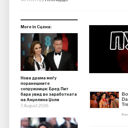
More in Сцена:
Нова драма меѓу
поранешните
сопружници: Бред Пит
бара увид во заработката
на Анџелина Џоли
7.August.2026