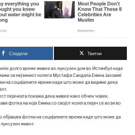
Сподели
Твитни
веќе долго време живее во луксузен дом во Истанбул каде
мажи за нејзиниот колега Мустафа Сандала.Емина Јаховиќ
ки на социјалните мрежи каде што може да видиме дека
вот.
ест пејачката покажа дека живее како обчен човек.
ави фотка на која Емина со својот колега пејач се вози во
о објавува фотки на социјалните мрежи каде што може да
 луксузен живот.