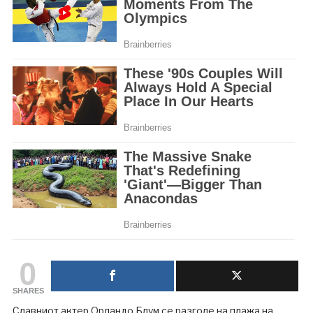
0
SHARES
Славниот актер Орландо Блум се разголе на плажа на