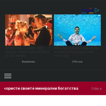
минерални богатства
Герасимовски: Ин
1 day ago