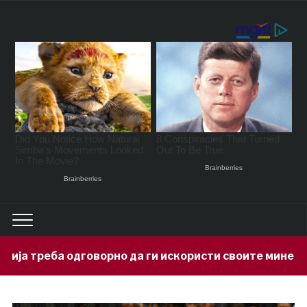
но да ги искористи своите минерални богатства