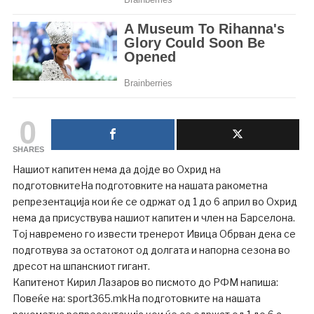
0
SHARES
Нашиот капитен нема да дојде во Охрид на
подготовкитеНа подготовките на нашата ракометна
репрезентација кои ќе се одржат од 1 до 6 април во Охрид
нема да присуствува нашиот капитен и член на Барселона.
Тој навремено го извести тренерот Ивица Обрван дека се
подготвува за остатокот од долгата и напорна сезона во
дресот на шпанскиот гигант.
Капитенот Кирил Лазаров во писмото до РФМ напиша:
Повеќе на: sport365.mkНа подготовките на нашата