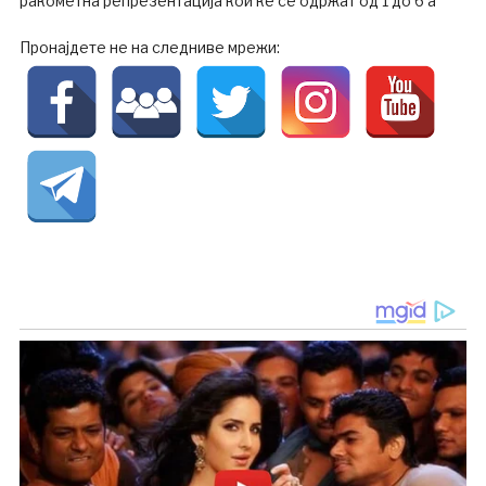
ракометна репрезентација кои ќе се одржат од 1 до 6 а
Пронајдете не на следниве мрежи: