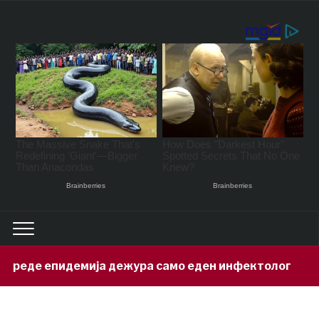
дежура само еден инфектолог
Привед
11 hours ago