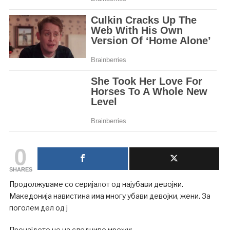
0
SHARES
Продолжуваме со серијалот од најубави девојки.
Македонија навистина има многу убави девојки, жени. За
поголем дел од ј
Пронајдете не на следниве мрежи: