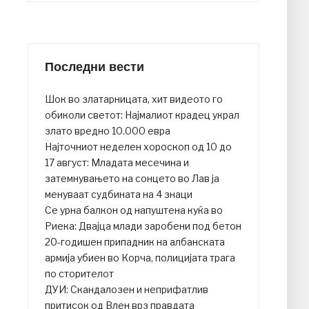
Последни вести
Шок во златарницата, хит видеото го
обиколи светот: Најмалиот крадец украл
злато вредно 10.000 евра
Најточниот неделен хороскоп од 10 до
17 август: Младата месечина и
затемнувањето на сонцето во Лав ја
менуваат судбината на 4 знаци
Се урна балкон од напуштена куќа во
Риека: Двајца млади заробени под бетон
20-годишен припадник на албанската
армија убиен во Корча, полицијата трага
по сторителот
ДУИ: Скандалозен и неприфатлив
притисок од Влен врз правдата