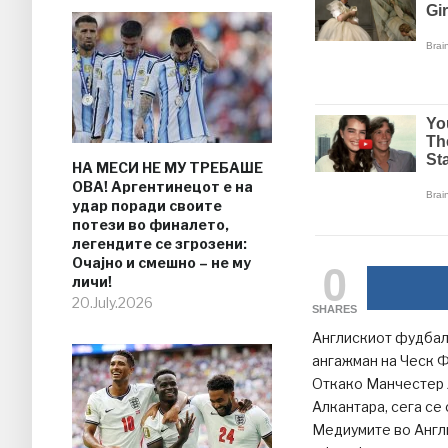
НА МЕСИ НЕ МУ ТРЕБАШЕ
ОВА! Аргентинецот е на
удар поради своите
потези во финалето,
легендите се згрозени:
0
Очајно и смешно – не му
личи!
20.July.2026
SHARES
Англискиот фудбал
ангажман на Ческ 
Откако Манчестер Ј
Алкантара, сега се
Медиумите во Англи