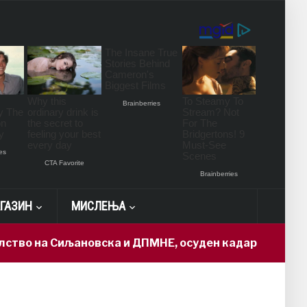
ГАЗИН
МИСЛЕЊА
Сиљановска и ДПМНЕ, осуден кадар доби „државна та