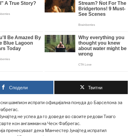
Сподели
Твитни
ски шампион испрати официјална понуда до Барселона за
Фабрегас.
унајтед не успеа да го доведе во своите редови Тиаго
 сврте кон ангажман на Ческ Фабрегас.
ја пренесуваат дека Манчестер Јунајтед испратил