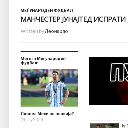
МЕЃУНАРОДЕН ФУДБАЛ
МАНЧЕСТЕР ЈУНАЈТЕД ИСПРАТИ
Written by
Леонардо
More in Меѓународен
фудбал:
Лионел Меси во пензија?
23.July.2026