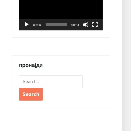
00:00
08:51
пронајди