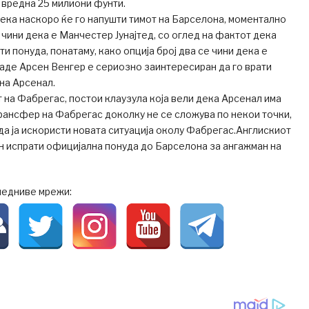
 вредна 25 милиони фунти.
ека наскоро ќе го напушти тимот на Барселона, моментално
е чини дека е Манчестер Јунајтед, со оглед на фактот дека
ти понуда, понатаму, како опција број два се чини дека е
каде Арсен Венгер е сериозно заинтересиран да го врати
на Арсенал.
 на Фабрегас, постои клаузула која вели дека Арсенал има
рансфер на Фабрегас доколку не се сложува по некои точки,
да ја искористи новата ситуација околу Фабрегас.Англискиот
 испрати официјална понуда до Барселона за ангажман на
ледниве мрежи: