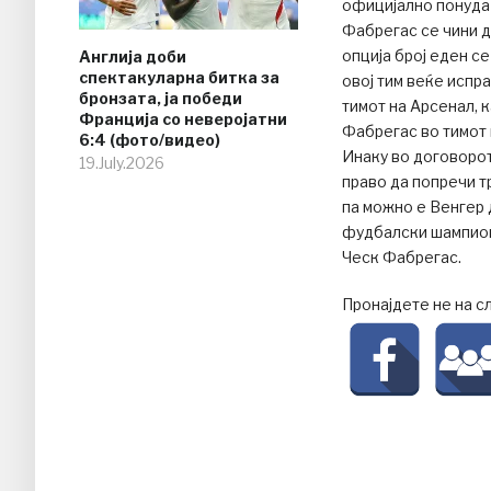
официјално понуда
Фабрегас се чини д
опција број еден с
Англија доби
спектакуларна битка за
овој тим веќе испра
бронзата, ја победи
тимот на Арсенал, 
Франција со неверојатни
Фабрегас во тимот 
6:4 (фото/видео)
Инаку во договорот
19.July.2026
право да попречи т
па можно е Венгер 
фудбалски шампион
Ческ Фабрегас.
Пронајдете не на с