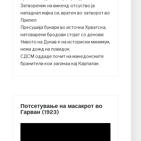
Затвореник на викенд-отсуство ја
нападнал мајка си, вратен во затворот во
Прилеп
Пресушија бунари во источна Хрватска,
натоварени бродови стојат со денови:
Нивото на Дунав е на историски минимум,
нема дожд на повидок
СДСМ оддаде почит на македонските
бранители кои загинаа кај Карпалак
Потсетување на масакрот во
Гарван (1923)
Video
Player