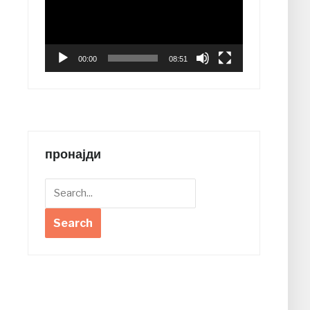
00:00
08:51
пронајди