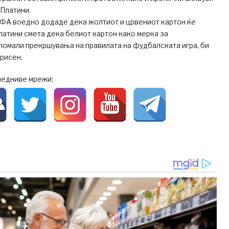
 Платини.
ЕФА воедно додаде дека жолтиот и црвениот картон ќе
латини смета дека белиот картон како мерка за
помали прекршувања на правилата на фудбалската игра, би
рисен.
ледниве мрежи: