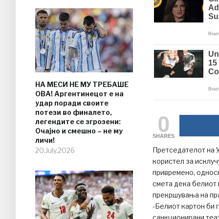
НА МЕСИ НЕ МУ ТРЕБАШЕ
ОВА! Аргентинецот е на
удар поради своите
потези во финалето,
0
легендите се згрозени:
Очајно и смешно – не му
SHARES
личи!
Претседателот на 
20.July.2026
користел за исклу
привремено, односн
смета дека белиот 
прекршувања на пра
-Белиот картон би г
санкционирани теат