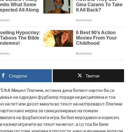
Сподели
Твитни
УЕФА Мишел Платини, истакна дека белиот картон би се
чување на одреден фудбалер поради недисциплина и тоа
о на пет или десет минути во текот на натпреварот.Платини
картон како мерка за санкционирање на помали
вилата на фудбалската игра, би бил меродавен и корисен.
и казнил играчите во текот на мечот, а со тоа би биле
рални гестови, критики и протести, како и иронични аплаузи