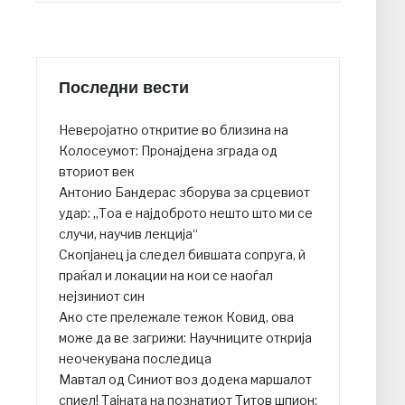
Последни вести
Неверојатно откритие во близина на
Колосеумот: Пронајдена зграда од
вториот век
Антонио Бандерас зборува за срцевиот
удар: „Тоа е најдоброто нешто што ми се
случи, научив лекција“
Скопјанец ја следел бившата сопруга, ѝ
праќал и локации на кои се наоѓал
нејзиниот син
Ако сте прележале тежок Ковид, ова
може да ве загрижи: Научниците открија
неочекувана последица
Mавтал од Синиот воз додека маршалот
спиел! Тајната на познатиот Титов шпион: