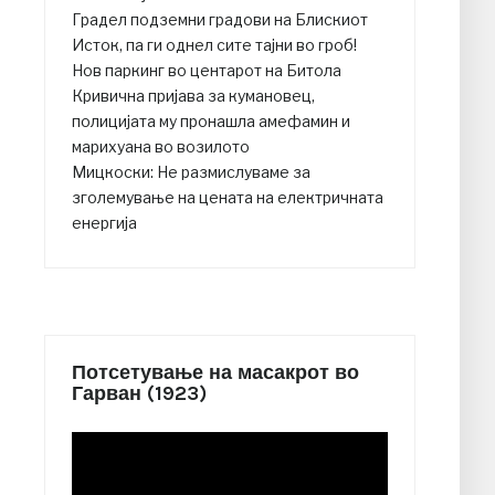
Градел подземни градови на Блискиот
Исток, па ги однел сите тајни во гроб!
Нов паркинг во центарот на Битола
Кривична пријава за кумановец,
полицијата му пронашла амефамин и
марихуана во возилото
Мицкоски: Не размислуваме за
зголемување на цената на електричната
енергија
Потсетување на масакрот во
Гарван (1923)
Video
Player