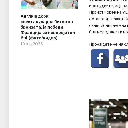
кон судиите, изјави
Првиот човек на У
Англија доби
останат да важат.П
спектакуларна битка за
санкционирање на 
бронзата, ја победи
бил меродавен и ко
Франција со неверојатни
6:4 (фото/видео)
19.July.2026
Пронајдете не на с