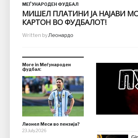
МЕЃУНАРОДЕН ФУДБАЛ
МИШЕЛ ПЛАТИНИ ЈА НАЈАВИ М
КАРТОН ВО ФУДБАЛОТ!
Written by
Леонардо
More in Меѓународен
фудбал:
Лионел Меси во пензија?
23.July.2026