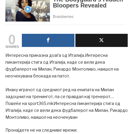
0
SHARES
Интересна приказна доаѓа од Италија.Интересна
пикантерија стига од Италија, каде се вели дека
фудбалерот на Милан, Рикардо Монтоливо, наишол на
неочекувана блокада на патот.
Инаку играчот од средниот ред на екипата на Милан
задоцнил на тренингот, па се правдал кај тренерот…
Повеќе на sport365.mkИнтересна пикантерија стига од
Италија, каде се вели дека фудбалерот на Милан, Рикардо
Монтоливо, наишол на неочекуван
Пронајдете не на следниве мрежи: