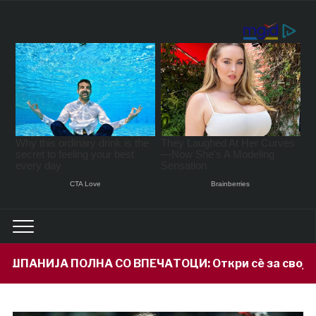
ВПЕЧАТОЦИ: Откри сè за својот внук Илијан и призн