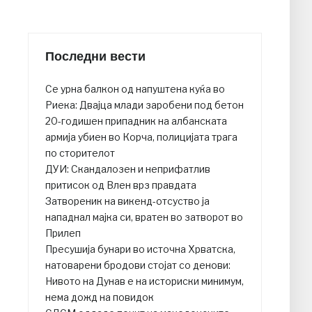
Последни вести
Се урна балкон од напуштена куќа во
Риека: Двајца млади заробени под бетон
20-годишен припадник на албанската
армија убиен во Корча, полицијата трага
по сторителот
ДУИ: Скандалозен и неприфатлив
притисок од Влен врз правдата
Затвореник на викенд-отсуство ја
нападнал мајка си, вратен во затворот во
Прилеп
Пресушија бунари во источна Хрватска,
натоварени бродови стојат со денови:
Нивото на Дунав е на историски минимум,
нема дожд на повидок