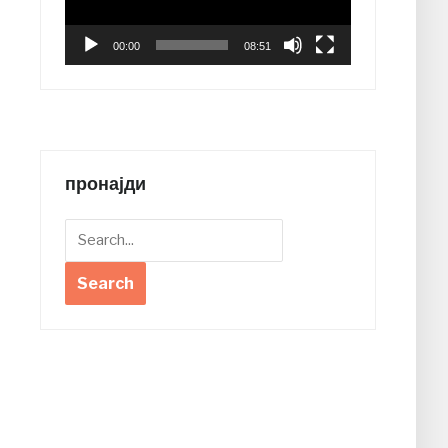
00:00
08:51
пронајди