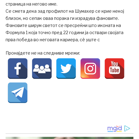
страница на негово име.
Се смета дека зад профилот на Шумахер се крие некој
близок, но сепак оваа порака ги израдува фановите.
Фановите ширум светот се пресреќни што иконата на
Формула 1 која точно пред 22 години ја оствари својата
прва победа во неговата кариера, сѐ уште с
Пронајдете не на следниве мрежи: