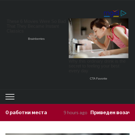
Приведен возач кој ја предизвикал 
9 hours ago