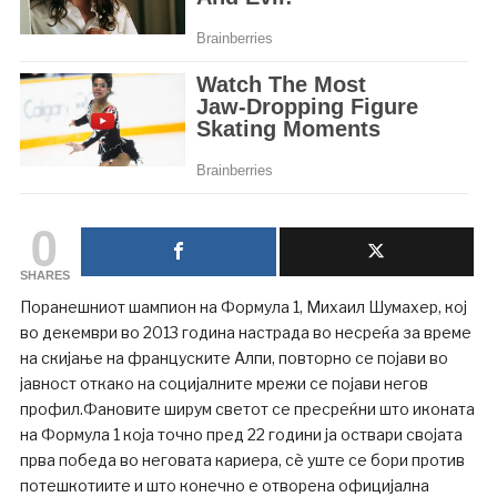
0
SHARES
Поранешниот шампион на Формула 1, Михаил Шумахер, кој
во декември во 2013 година настрада во несреќа за време
на скијање на француските Алпи, повторно се појави во
јавност откако на социјалните мрежи се појави негов
профил.Фановите ширум светот се пресреќни што иконата
на Формула 1 која точно пред 22 години ја оствари својата
прва победа во неговата кариера, сѐ уште се бори против
потешкотиите и што конечно е отворена официјална