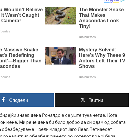
Сподели
Твитни
 бидејќи знаев дека Роналдо е се уште тука негде. Кога
он мене. Ми рече дека би било добро да си одам од собата,
ка обезбедување – вели младиот Јаго Леал.Петнаесет
л го надитрил обезбедувањето во хотелот во кој била