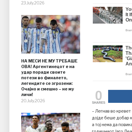
23.July.2026
НА МЕСИ НЕ МУ ТРЕБАШЕ
ОВА! Аргентинецот е на
удар поради своите
потези во финалето,
легендите се згрозени:
0
Очајно и смешно – не му
личи!
20.July.2026
SHARES
– Легнав во кревет
дојде беше добар к
а тој нема да пови
годишниот Јаго Леа