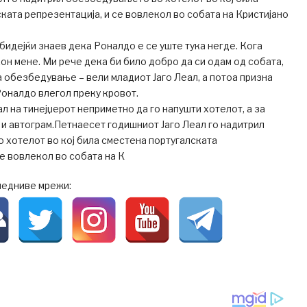
ката репрезентација, и се вовлекол во собата на Кристијано
 бидејќи знаев дека Роналдо е се уште тука негде. Кога
он мене. Ми рече дека би било добро да си одам од собата,
ка обезбедување – вели младиот Јаго Леал, а потоа призна
Роналдо влегол преку кровот.
л на тинејџерот неприметно да го напушти хотелот, а за
 и автограм.Петнаесет годишниот Јаго Леал го надитрил
хотелот во кој била сместена португалската
се вовлекол во собата на К
ледниве мрежи: