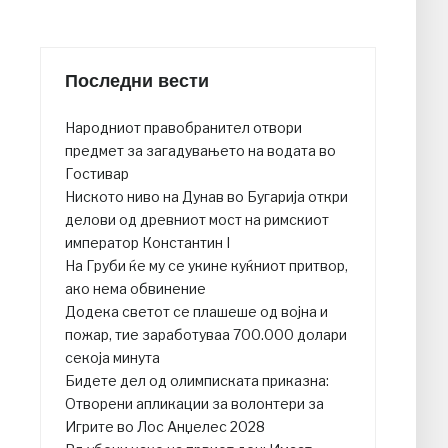
Последни вести
Народниот правобранител отвори
предмет за загадувањето на водата во
Гостивар
Ниското ниво на Дунав во Бугарија откри
делови од древниот мост на римскиот
император Константин I
На Груби ќе му се укине куќниот притвор,
ако нема обвинение
Додека светот се плашеше од војна и
пожар, тие заработуваа 700.000 долари
секоја минута
Бидете дел од олимписката приказна:
Отворени апликации за волонтери за
Игрите во Лос Анџелес 2028