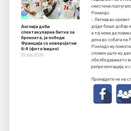
сместена португалс
Роналдо.
– Легнав во кревет
дојде беше добар к
Англија доби
спектакуларна битка за
а тој нема да пови
бронзата, ја победи
дека во собата на 
Франција со неверојатни
Ронладо му помогна
6:4 (фото/видео)
спомен уште му дал
19.July.2026
обезбедувањето во 
репрезентација, и 
Пронајдете не на с