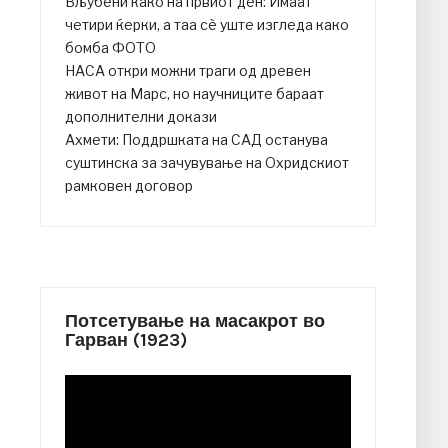
Вљубени како на првиот ден: Имаат
четири ќерки, а таа сè уште изгледа како
бомба ФОТО
НАСА откри можни траги од древен
живот на Марс, но научниците бараат
дополнителни докази
Ахмети: Поддршката на САД останува
суштинска за зачувување на Охридскиот
рамковен договор
Потсетување на масакрот во
Гарван (1923)
Video
Player