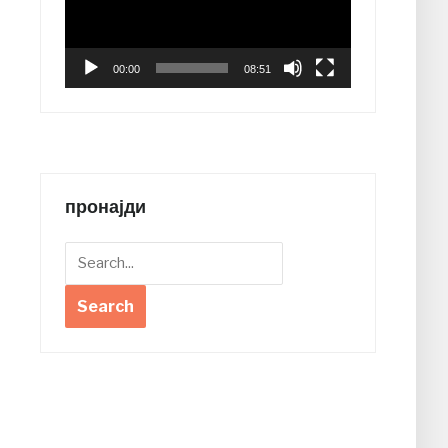
00:00
08:51
пронајди