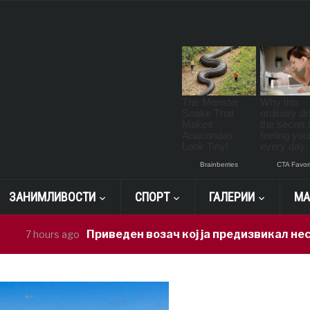
ЗАНИМЛИВОСТИ
СПОРТ
ГАЛЕРИИ
МА
Приведен возач кој ја предизвикал несреќата в
rs ago