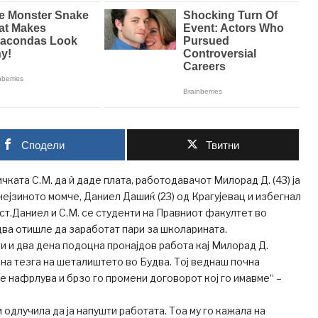
Сподели
Твитни
чката С.М. да ѝ даде плата, работодавачот Милорад Д. (43) ја
 нејзиното момче, Даниел Дашиќ (23) од Крагујевац и избегнал
т.Даниел и С.М. се студенти на Правниот факултет во
удва отишле да заработат пари за школарината.
уни и два дена подоцна пронајдов работа кај Милорад Д.
а тезга на шеталиштето во Будва. Тој веднаш почна
се нафрлува и брзо го промени договорот кој го имавме“ –
ни одлучила да ја напушти работата. Тоа му го кажала на