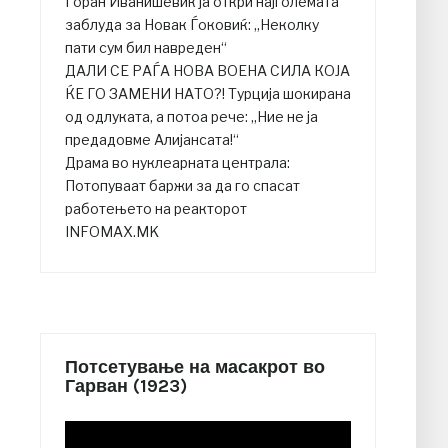
Горан Иванишевиќ ја откри најголемата
заблуда за Новак Ѓоковиќ: „Неколку
пати сум бил навреден“
ДАЛИ СЕ РАЃА НОВА ВОЕНА СИЛА КОЈА
ЌЕ ГО ЗАМЕНИ НАТО?! Турција шокирана
од одлуката, а потоа рече: „Ние не ја
предадовме Алијансата!“
Драма во нуклеарната централа:
Потопуваат баржи за да го спасат
работењето на реакторот
INFOMAX.MK
Потсетување на масакрот во
Гарван (1923)
Video