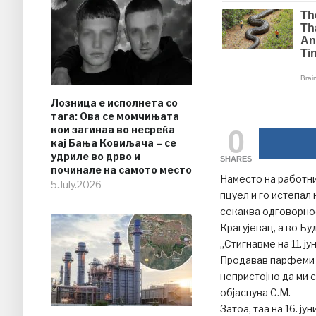
Лозница е исполнета со
тага: Ова се момчињата
0
кои загинаа во несреќа
кај Бања Ковиљача – се
удриле во дрво и
SHARES
починале на самото место
Наместо на работни
5.July.2026
пцуел и го истепал
секаква одговорнос
Крагујевац, а во Б
„Стигнавме на 11. ј
Продавав парфеми н
непристојно да ми 
објаснува С.М.
Затоа, таа на 16. ју