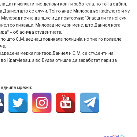
ла да ги исплати тие денови кои ги работела, но тој ја одбил.
на Даниел што се случи. Тој го виде Милорад во кафулето и му
 Милорад почна да пцуе и да повторува: `Знаеш ли ти кој сум
аниел со пикавци. Милорад ме удри мене, што Даниел кога
ира“ – објаснува студентката.
 по што С.М. веднаш повикала полиција, но тие го привеле
че.
одредена мерка притвор.Даниел и С.М. се студенти на
во Крагујевац, а во Будва отишле да заработат пари за
ледниве мрежи: