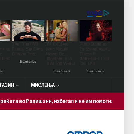
ГАЗИН
МИСЛЕЊА
о Радишани, избегал и не им помогнал на повреденит