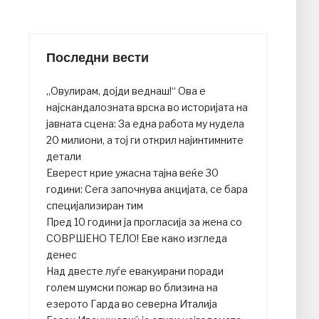
Последни вести
„Овулирам, дојди веднаш!“ Ова е
најскандалозната врска во историјата на
јавната сцена: За една работа му нудела
20 милиони, а тој ги открил најинтимните
детали
Еверест крие ужасна тајна веќе 30
години: Сега започнува акцијата, се бара
специјализиран тим
Пред 10 години ја прогласија за жена со
СОВРШЕНО ТЕЛО! Еве како изгледа
денес
Над двесте луѓе евакуирани поради
голем шумски пожар во близина на
езерото Гарда во северна Италија