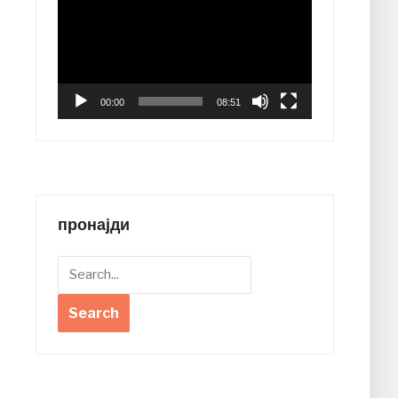
Player
00:00
08:51
пронајди