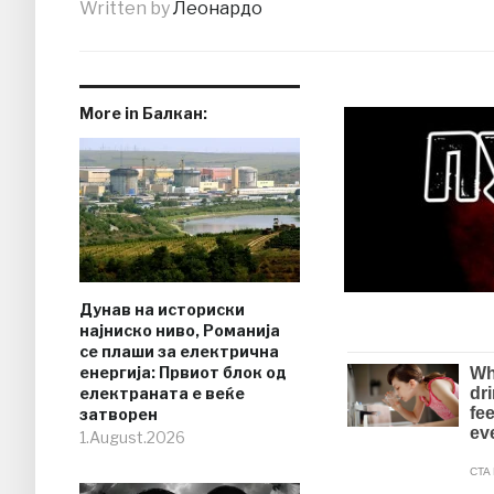
Written by
Леонардо
More in Балкан:
Дунав на историски
најниско ниво, Романија
се плаши за електрична
енергија: Првиот блок од
електраната е веќе
затворен
1.August.2026