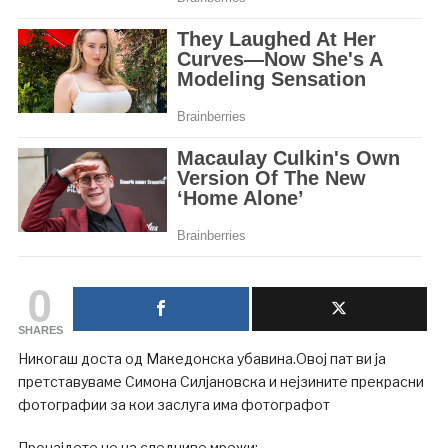
0
SHARES
Никогаш доста од Македонска убавина.Овој пат ви ја
претставуваме Симона Силјановска и нејзините прекрасни
фотографии за кои заслуга има фотографот
Пронајдете не на следниве мрежи: