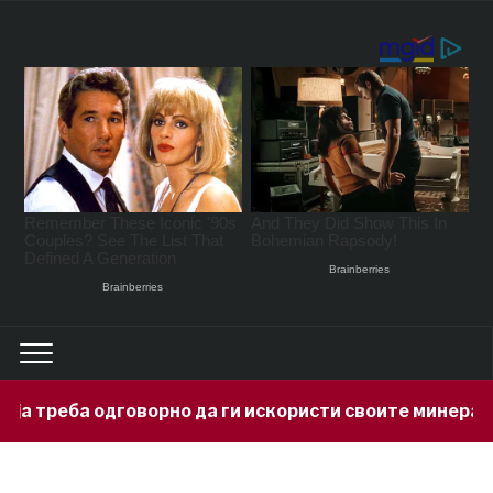
 да ги искористи своите минерални богатства