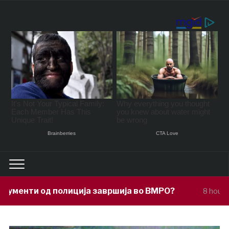
ија завршија во ВМРО?
Под покровите
8 hours ago