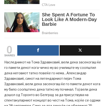
0
SHARES
Наследникот на Тома Здравковиќ, вели дека засекогаш ќе
го памети денот кога чичко му во училиште му соопштил
дека неговиот татко повеќе го нема…Александар
Здравковиќ, синот на легендарниот пејач Тома
Здравковиќ, вели дека засекогаш ќе го памети денот кога
му било соопштено дека татко му починал. Тој вели дека
дошол од Торонто во Белград за да присуствува на
спектакуларниот концерт во чест на Тома, кој ќе се одржи
на 28 септември. Само за два дена ќе се обележат 25