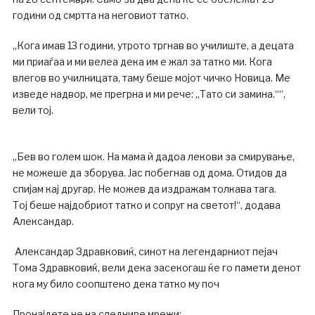
години од смртта на неговиот татко.
„Кога имав 13 години, утрото тргнав во училиште, а децата
ми приаѓаа и ми велеа дека им е жал за татко ми. Кога
влегов во училницата, таму беше мојот чичко Новица. Ме
изведе надвор, ме прегрна и ми рече: „Тато си замина.““,
вели тој.
„Бев во голем шок. На мама ѝ дадоа лекови за смирување,
не можеше да зборува. Јас побегнав од дома. Отидов да
спијам кај другар. Не можев да издражам толкава тага.
Тој беше најдобриот татко и сопруг на светот!“, додава
Александар.
Александар Здравковиќ, синот на легендарниот пејач
Тома Здравковиќ, вели дека засекогаш ќе го памети денот
кога му било соопштено дека татко му поч
Пронајдете не на следниве мрежи: