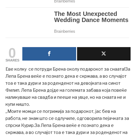
0
SHARES
Еве колку се потруди Брена околу подарокот за снаата!За
Лепа Брена веќе е познато дека е скржава, а во случајот
тоа е така дури и за роденденот на девојката на синот
Филип. Лепа Брена дојде на големата забава која повеќе
наликуваше на свадба и пееше на увце, но на снаата не и
купи ништо.
„Моите момци се погрижија за подарокот, јас бев на
работа, не знам што се одлучиле, одговорила пејачката за
спрски Курир.За Лепа Брена веќе е познато дека е
скржава, а во случајот тоа е така дури и за роденденот на