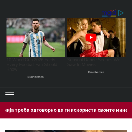
рно да ги искористи своите минерални богатства