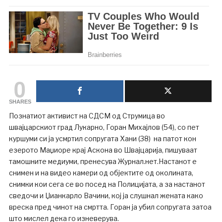
0
SHARES
Познатиот активист на СДСМ од Струмица во
швајцарскиот град Лукарно, Горан Михајлов (54), со пет
куршуми си ја усмртил сопругата Хани (38) на патот кон
езерото Маџиоре крај Аскона во Швајцарија, пишуваат
тамошните медиуми, пренесува Журнал.нет.Настанот е
снимен и на видео камери од објектите од околината,
снимки кои сега се во посед на Полицијата, а за настанот
сведочи и Џианкарло Вачини, кој ја слушнал жената како
вреска пред чинот на смртта. Горан ја убил сопругата затоа
што мислел дека го изневерува.