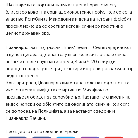
Швајцарските портали пишуваат дека Горан е многу
близок со врвот на социјадемократскиот сојуз, кои се сега
власт во Република Македонија и дека на неговит фејсбук
профил може да се сретнат негови слики со практично
целиот државен врв.
Џианкарло, за швајцарски „Блик“ вели : – Седев крај кискот
и пушев цигара, одеднаш слушнав женски глас како вика,
не! не! и после слушнав истрели, 4 или 5, 20 секунди
подоцна следеа уште три до четири истрели, раскажува тој
видно потресен.
Кога притрчал, Џианкарло видел две тела на подот по што
мислел дека и двајцата се мртви, но Михајлов го
преживеал обидот за самоубиство.Настанот е снимен и на
видео камери од објектите од околината, снимки кои сега
се во посед на Полицијата, а за настанот сведочи и
Џианкарло Вачини,
Пронајдете не на следниве мрежи: