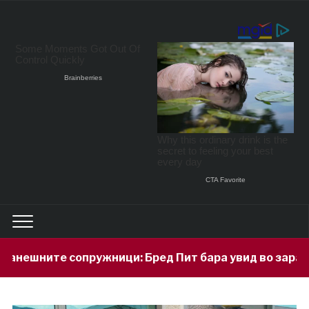
ици: Бред Пит бара увид во заработката на Анџелин