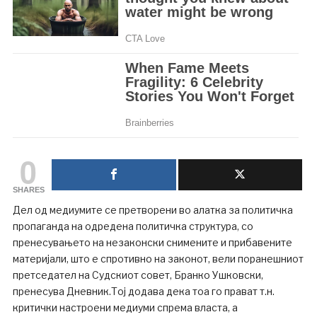
0
SHARES
Дел од медиумите се претворени во алатка за политичка
пропаганда на одредена политичка структура, со
пренесувањето на незаконски снимените и прибавените
материјали, што е спротивно на законот, вели поранешниот
претседател на Судскиот совет, Бранко Ушковски,
пренесува Дневник.Тој додава дека тоа го прават т.н.
критички настроени медиуми спрема власта, а