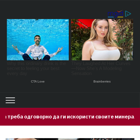
о да ги искористи своите минерални богатства