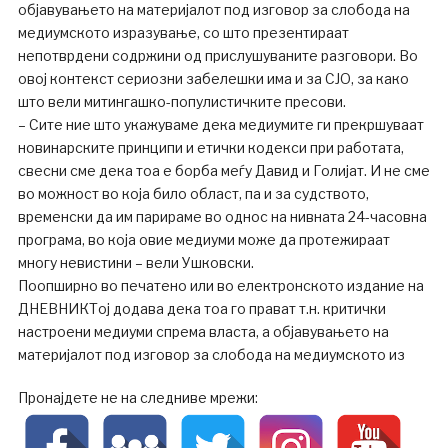
објавувањето на материјалот под изговор за слобода на
медиумското изразување, со што презентираат
непотврдени содржини од прислушуваните разговори. Во
овој контекст сериозни забелешки има и за СЈО, за како
што вели митингашко-популистичките пресови.
– Сите ние што укажуваме дека медиумите ги прекршуваат
новинарските принципи и етички кодекси при работата,
свесни сме дека тоа е борба меѓу Давид и Голијат. И не сме
во можност во која било област, па и за судството,
временски да им парираме во однос на нивната 24-часовна
програма, во која овие медиуми може да протежираат
многу невистини – вели Ушковски.
Поопширно во печатено или во електронското издание на
ДНЕВНИКТој додава дека тоа го прават т.н. критички
настроени медиуми спрема власта, а објавувањето на
материјалот под изговор за слобода на медиумското из
Пронајдете не на следниве мрежи: