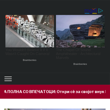
ЦИ: Откри сè за својот внук Илијан и призна што н