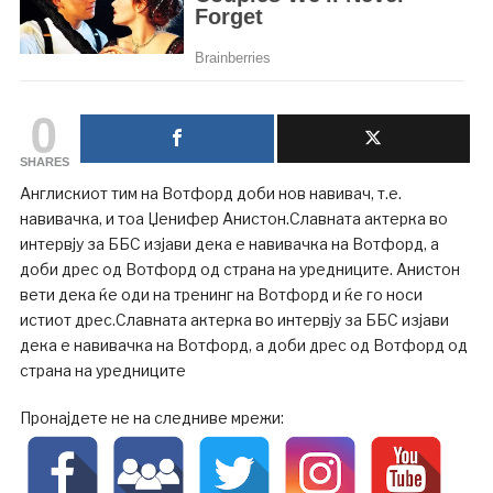
0
SHARES
Англискиот тим на Вотфорд доби нов навивач, т.е.
навивачка, и тоа Џенифер Анистон.Славната актерка во
интервју за ББС изјави дека е навивачка на Вотфорд, а
доби дрес од Вотфорд од страна на уредниците. Анистон
вети дека ќе оди на тренинг на Вотфорд и ќе го носи
истиот дрес.Славната актерка во интервју за ББС изјави
дека е навивачка на Вотфорд, а доби дрес од Вотфорд од
страна на уредниците
Пронајдете не на следниве мрежи: