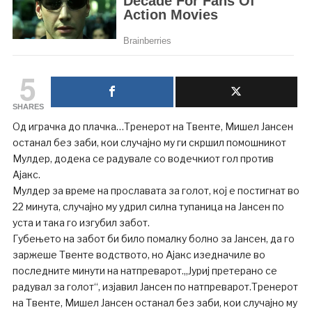
5
SHARES
Од играчка до плачка…Тренерот на Твенте, Мишел Јансен
останал без заби, кои случајно му ги скршил помошникот
Мулдер, додека се радувале со водечкиот гол против
Ајакс.
Мулдер за време на прославата за голот, кој е постигнат во
22 минута, случајно му удрил силна тупаница на Јансен по
уста и така го изгубил забот.
Губењето на забот би било помалку болно за Јансен, да го
заржеше Твенте водството, но Ајакс изедначиле во
последните минути на натпреварот.„Јуриј претерано се
радувал за голот“, изјавил Јансен по натпреварот.Тренерот
на Твенте, Мишел Јансен останал без заби, кои случајно му