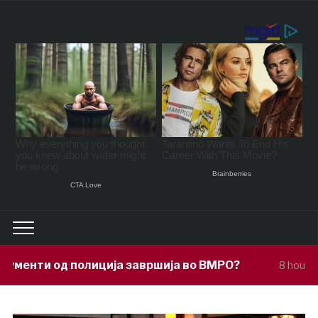
а завршија во ВМРО?
Под покровител
8 hours ago