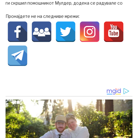
ги скршил помошникот Мулдер, додека се радувале со
Пронајдете не на следниве мрежи: