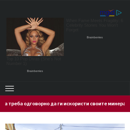
но да ги искористи своите минерални богатства