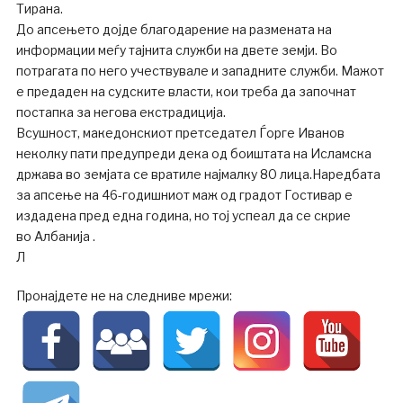
Тирана.
До апсењето дојде благодарение на размената на
информации меѓу тајнита служби на двете земји. Во
потрагата по него учествувале и западните служби. Мажот
е предаден на судските власти, кои треба да започнат
постапка за негова екстрадиција.
Всушност, македонскиот претседател Ѓорге Иванов
неколку пати предупреди дека од боиштата на Исламска
држава во земјата се вратиле најмалку 80 лица.Наредбата
за апсење на 46-годишниот маж од градот Гостивар е
издадена пред една година, но тој успеал да се скрие
во Албанија .
Л
Пронајдете не на следниве мрежи: