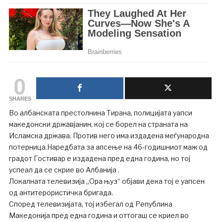
0
SHARES
Во албанската престолнина Тирана, полицијата уапси
македонски државјанин, кој се борел на страната на
Исламска држава. Против него има издадена меѓународна
потерница.Наредбата за апсење на 46-годишниот маж од
градот Гостивар е издадена пред една година, но тој
успеал да се скрие во Албанија .
Локалната телевизија „Ора њуз“ објави дека тој е уапсен
од антитерористичка бригада.
Според телевизијата, тој избегал од Република
Македонија пред една година и оттогаш се криел во