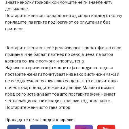
знаат неколку трикови кои момците не ги знаеле ниту
доживеале.
Постарите жени се позадоволни од својот изглед отколку
помладите, па игрите под јорганот се опуштени и без
притисок.
Постарите жени се веќе реализирани, самостојни, со свои
примања, и не бараат партнер по секоја цена, па затоа
врската со нив е помирна и поопуштена.
Најсилната причина која момците ја наведуваат е дека
постарите жени ги почитуваат нив како вистински мажи и
не се однесуваат со нив како со деца, што е значително
почесто кај помладите жени и девојки.Младите момци
пред се го истакнуваат тоа што постарите жени немаат
чести емоционални испади за разлика од помладите.
Постарите жени исто така отвор
Пронајдете не на следниве мрежи: