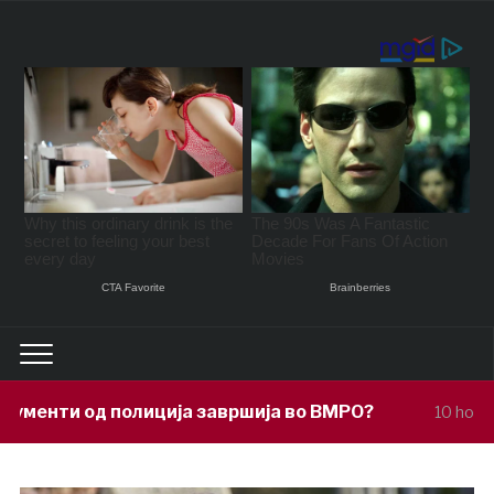
ија завршија во ВМРО?
Под покровит
10 hours ago