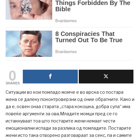
0
SHARES
Ситуации во кои помладо момче е во врска со постара
жена се далеку поконтроверзни од оние обратните. Како и
да е, освен онаа старата „стара кокошка, добра супа“ има
повеќе аргументи за ова.Младите момци пред се го
истакнуваат тоа што постарите жени немаат чести
емоционални испади за разлика од помладите. Постарите
жени исто така отворено разговараат за секс, па и самите