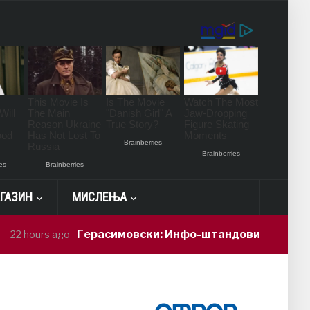
ГАЗИН
МИСЛЕЊА
Герасимовски: Инфо-штандови и здравствени пр
s ago