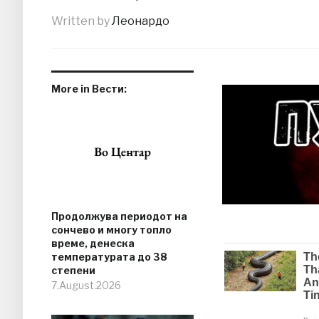
Written by
Леонардо
More in Вести:
Продолжува периодот на
сончево и многу топло
време, денеска
температурата до 38
степени
7.August.2026