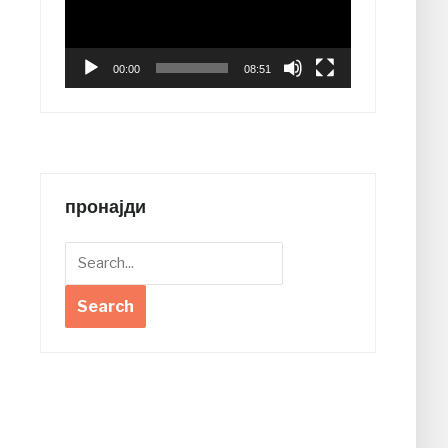
00:00
08:51
пронајди