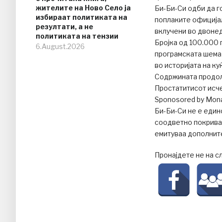
жителите на Ново Село ја
Би-Би-Си одби да г
избираат политиката на
поплаките официјал
резултати, а не
вклучени во двоне
политиката на тензии
Бројка од 100.000 
6.August.2026
програмската шема 
во историјата на ку
Содржината продол
Простатитисот исче
Sponosored by Mon
Би-Би-Си не е един
соодветно покривањ
емитуваа дополнит
Пронајдете не на с