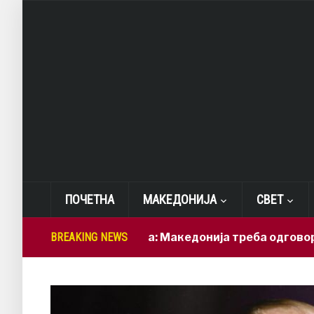
ПОЧЕТНА
МАКЕДОНИЈА
СВЕТ
Лепиткова: Македонија треба одговорно да г
BREAKING NEWS