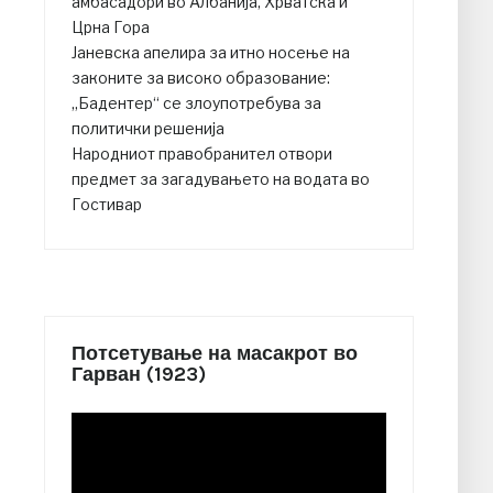
амбасадори во Албанија, Хрватска и
Црна Гора
Јаневска апелира за итно носење на
законите за високо образование:
„Бадентер“ се злоупотребува за
политички решенија
Народниот правобранител отвори
предмет за загадувањето на водата во
Гостивар
Потсетување на масакрот во
Гарван (1923)
Video
Player