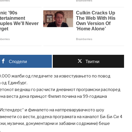
Сподели
Твитни
0.000 жалби од гледачите за известувањето по повод
 од Единбург.
петокот веднаш го расчисти дневниот програмски распоред
ена веста дека принцот Филип почина на 99-годишна
„Истендерс“ и финалето на натпреварувачкото шоу
аменети со вести, додека програмата на каналот Би-Би-Си 4
ки, музички, документарни и забавни содржини) беше
.