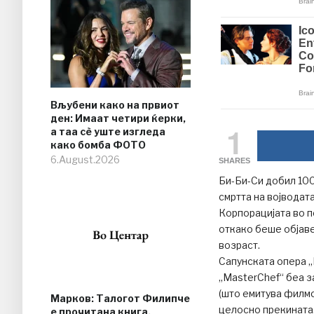
Вљубени како на првиот
ден: Имаат четири ќерки,
1
а таа сè уште изгледа
како бомба ФОТО
6.August.2026
SHARES
Би-Би-Си добил 10
смртта на војводата
Корпорацијата во 
откако беше објав
возраст.
Сапунската опера 
„MasterChef“ беа з
(што емитува филмс
Марков: Талогот Филипче
целосно прекината
е прочитана книга,