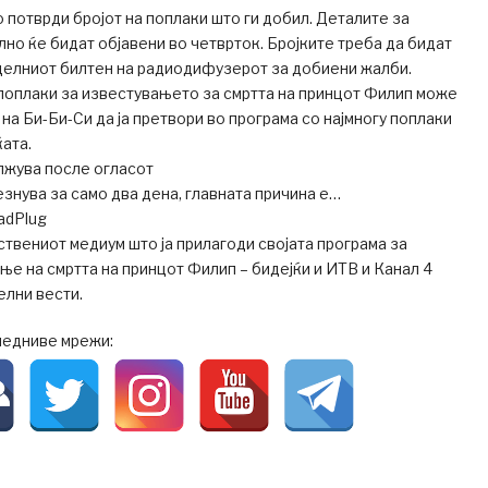
о потврди бројот на поплаки што ги добил. Деталите за
но ќе бидат објавени во четврток. Бројките треба да бидат
делниот билтен на радиодифузерот за добиени жалби.
поплаки за известувањето за смртта на принцот Филип може
на Би-Би-Си да ја претвори во програма со најмногу поплаки
ќата.
жува после огласот
знува за само два дена, главната причина е…
adPlug
ствениот медиум што ја прилагоди својата програма за
е на смртта на принцот Филип – бидејќи и ИТВ и Канал 4
елни вести.
ледниве мрежи: