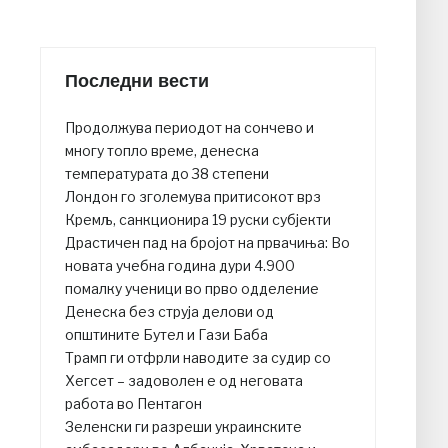
Последни вести
Продолжува периодот на сончево и
многу топло време, денеска
температурата до 38 степени
Лондон го зголемува притисокот врз
Кремљ, санкционира 19 руски субјекти
Драстичен пад на бројот на првачиња: Во
новата учебна година дури 4.900
помалку ученици во прво одделение
Денеска без струја делови од
општините Бутел и Гази Баба
Трамп ги отфрли наводите за судир со
Хегсет – задоволен е од неговата
работа во Пентагон
Зеленски ги разреши украинските