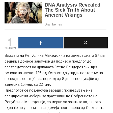
1
SHARES
Владата на Република Македонија на вечерашната 67-ма
седница донесе заклучок да поднесе предлог до
претседателот на државата Стево Пендаровски, врз
основа на членот 125 од Уставот да утврди постоење на
вонредна состојба за период од 8 дена, почнувајќи од
денеска, 15 јуни, до 22 јуни.
Предлогот се поднесува заради спроведување на
предвремени избори за пратеници во Собранието на
Република Македонија, со мерки за заштита на јавното
здравје во услови на пандемија прогласена од Светската