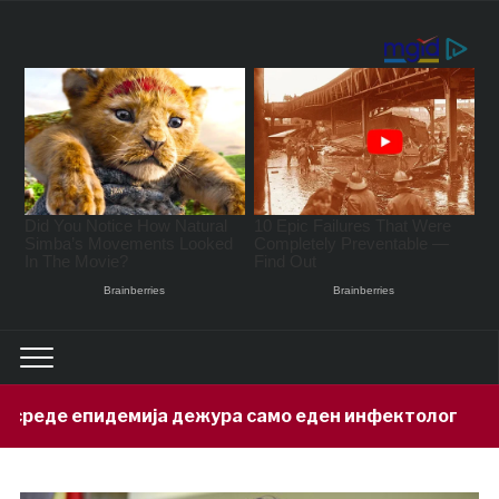
дежура само еден инфектолог
Приве
17 hours ago