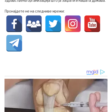
здравствена организација што ја зафати и нашата држава.
Пронајдете не на следниве мрежи: