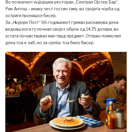
Во познатиот њујоршки ресторан „Сентрал Ојстер Бар“,
Рик Антош – инаку чест гостин таму, во својата чорба од
остриги пронашол бисер.
За „Њујорк Пост“ 66-годишниот гурман раскажува дека
веднаш кога го почнал својот оброк од 14,75 долари, во
устата почувствувал мал тврд предмет. Отпрво помислил
дека тоа е заб, но за среќа, тоа било бисер.