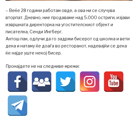
– Веќе 28 години работам овде, а ова ни се случува
вторпат. Дневно, ние продаваме над 5.000 остриги, изјави
извршната директорка на угостителскиот објект и
писателка, Сенди Ингберг.
Антош пак, одлучи да го задржи бисерот од школка и вети
дека и натаму ќе доаѓа во ресторанот, надевајќи се дека
ќе најде уште некој бисер.
Пронајдете не на следниве мрежи: