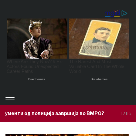
ја завршија во ВМРО?
Под покровите
12 hours ago