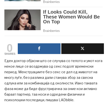
0
SHARES
Еден доктор објасни што се случува со телото и умот кога
некое лице се воздржува од секс подолг временски
период. Менструациите без секс се дел од животот на
многу луѓе, без разлика дали станува збор за свесна
одлука или за комбинација од околности. Иако таквата
фаза може да биде фрустрирачка за оние кои активно
бараат партнер, таа носи и одредени физички и
психолошки последици, пишува LADbible.