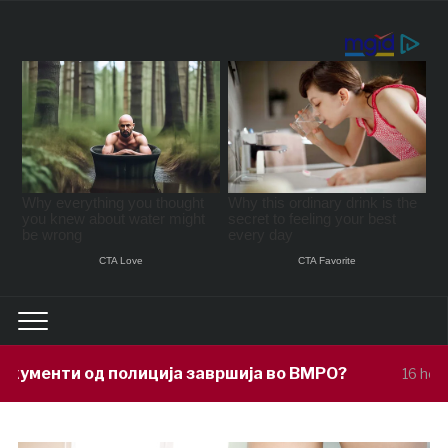
ија завршија во ВМРО?
Под покрови
16 hours ago