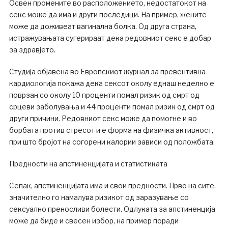
Освен промените во расположението, недостатокот на
секс може да има и други последици. На пример, жените
може да доживеат вагинална болка. Од друга страна,
истражувањата сугерираат дека редовниот секс е добар
за здравјето.
Студија објавена во Европскиот журнал за превентивна
кардиологија покажа дека сексот околу еднаш неделно е
поврзан со околу 10 проценти помал ризик од смрт од
срцеви заболувања и 44 проценти помал ризик од смрт од
други причини. Редовниот секс може да помогне и во
борбата против стресот и е форма на физичка активност,
при што бројот на согорени калории зависи од положбата.
Предности на апстиненцијата и статистиката
Сепак, апстиненцијата има и свои предности. Прво на сите,
значително го намалува ризикот од заразување со
сексуално преносливи болести. Одлуката за апстиненција
може да биде и свесен избор, на пример поради