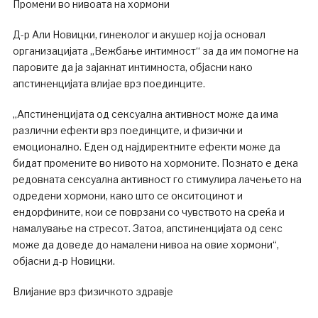
Промени во нивоата на хормони
Д-р Али Новицки, гинеколог и акушер кој ја основал
организацијата „Вежбање интимност“ за да им помогне на
паровите да ја зајакнат интимноста, објасни како
апстиненцијата влијае врз поединците.
„Апстиненцијата од сексуална активност може да има
различни ефекти врз поединците, и физички и
емоционално. Еден од најдиректните ефекти може да
бидат промените во нивото на хормоните. Познато е дека
редовната сексуална активност го стимулира лачењето на
одредени хормони, како што се окситоцинот и
ендорфините, кои се поврзани со чувството на среќа и
намалување на стресот. Затоа, апстиненцијата од секс
може да доведе до намалени нивоа на овие хормони“,
објасни д-р Новицки.
Влијание врз физичкото здравје