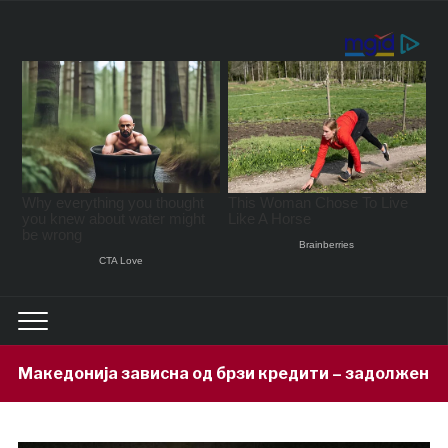
на од брзи кредити – задолжени 333 милиони евра за 