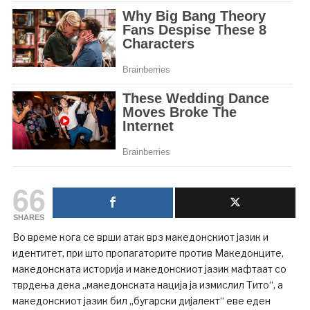
66
SHARES
Во време кога се врши атак врз македонскиот јазик и
идентитет, при што пропагаторите против Македонците,
македонската историја и македонскиот јазик мафтаат со
тврдења дека „македонската нација ја измислил Тито“, а
македонскиот јазик бил „бугарски дијалект“ еве еден