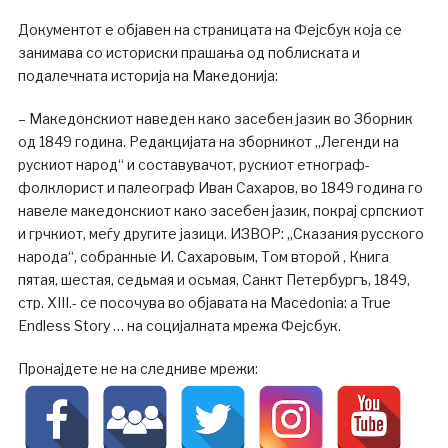
Документот е објавен на страницата на Фејсбук која се
занимава со историски прашања од поблиската и
подалечната историја на Македонија:
– Македонскиот наведен како засебен јазик во Зборник
од 1849 година. Редакцијата на зборникот „Легенди на
рускиот народ“ и составувачот, рускиот етнограф-
фолклорист и палеограф Иван Сахаров, во 1849 година го
навеле македонскиот како засебен јазик, покрај српскиот
и грчкиот, меѓу другите јазици. ИЗВОР: „Сказания русского
народа“, собранные И. Сахаровым, Том второй , Книга
пятая, шестая, седьмая и осьмая, Санкт Петербургъ, 1849,
стр. XIII.- се посочува во објавата на Macedonia: a True
Endless Story … на социјалната мрежа Фејсбук.
Пронајдете не на следниве мрежи: