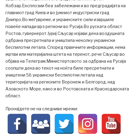
Кобзар.Експлозии беа забележани и во предградијата на
главниот град Киев и во јужниот индустриски град
Днипро.Во меѓувреме, и украинските сили извршиле
повеќе напади врз региони во Русија.Во руската област
Ростов, гувернерот Јуриј Сљусар изјави дека воздушната
одбрана пресретнала и уништила неколку украински
беспилотни летала. Според првичните информации, нема
жртви или материјална штета на теренот, рече Сљусар во
објава на Телеграм.Министертсвото за одбрана на Русија
соопшти дека во текот на ноќта биле пресретнати и
уништени 56 украински беспилотни летала над
територијата на регионите Воронеж и Белгород, над
Азовското Море, како и во Ростовската и Краснодарската
област.
Пронајдете не на следниве мрежи: