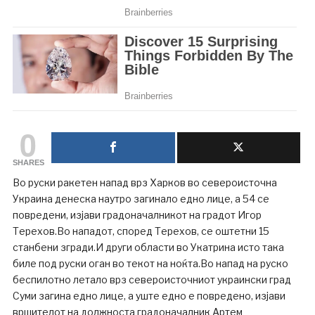
0
SHARES
Во руски ракетен напад врз Харков во североисточна
Украина денеска наутро загинало едно лице, а 54 се
повредени, изјави градоначалникот на градот Игор
Терехов.Во нападот, според Терехов, се оштетни 15
станбени згради.И други области во Укатрина исто така
биле под руски оган во текот на ноќта.Во напад на руско
беспилотно летало врз североисточниот украински град
Суми загина едно лице, а уште едно е повредено, изјави
вршителот на должноста градоначалник Артем