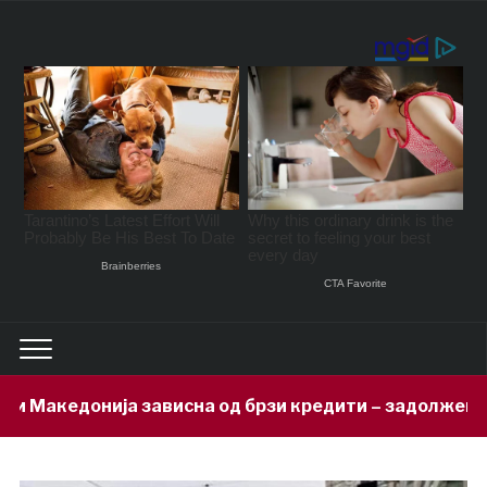
сна од брзи кредити – задолжени 333 милиони евра за