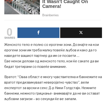
0
SHARES
Женското тело е полно со ерогени зони. Дознајте на кои
ерогени зони им треба малку повеќе љубов и како да го
наведете вашиот партнер да им се посвети …
Еве некои делови од женското тело, кои ќе сакате да ви
бидат третирани со повеќе внимание.
Вратот: “Оваа област е многу чувствителна и бакнежите на
вратот предизвикуваат неверојатно чувство”, вели
експертот за врски и секс Д-р Ники Голдстајн. Нежните
бакнежи, нежното грицкање- внимавајте да не ви остават
љубовни загризи – во секунди ќе ве запали.