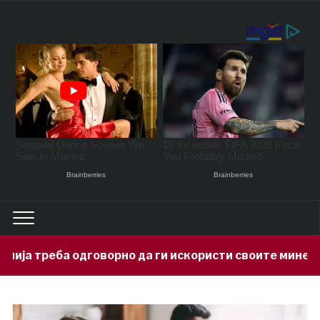
орно да ги искористи своите минерални богатства