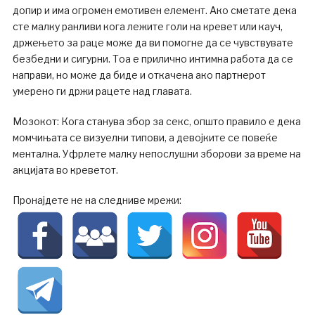
допир и има огромен емотивен елемент. Ако сметате дека
сте малку ранливи кога лежите голи на кревет или кауч,
држењето за раце може да ви помогне да се чувствувате
безбедни и сигурни. Тоа е прилично интимна работа да се
направи, но може да биде и откачена ако партнерот
умерено ги држи рацете над главата.
Мозокот: Кога станува збор за секс, општо правило е дека
момчињата се визуелни типови, а девојките се повеќе
ментална. Уфрлете малку непослушни зборови за време на
акцијата во креветот.
Пронајдете не на следниве мрежи: