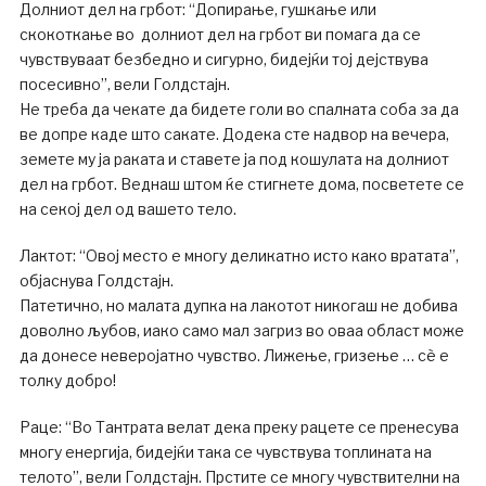
Долниот дел на грбот: “Допирање, гушкање или
скокоткање во долниот дел на грбот ви помага да се
чувствуваат безбедно и сигурно, бидејќи тој дејствува
посесивно”, вели Голдстајн.
Не треба да чекате да бидете голи во спалната соба за да
ве допре каде што сакате. Додека сте надвор на вечера,
земете му ја раката и ставете ја под кошулата на долниот
дел на грбот. Веднаш штом ќе стигнете дома, посветете се
на секој дел од вашето тело.
Лактот: “Овој место е многу деликатно исто како вратата”,
објаснува Голдстајн.
Патетично, но малата дупка на лакотот никогаш не добива
доволно љубов, иако само мал загриз во оваа област може
да донесе неверојатно чувство. Лижење, гризење … сè е
толку добро!
Раце: “Во Тантрата велат дека преку рацете се пренесува
многу енергија, бидејќи така се чувствува топлината на
телото”, вели Голдстајн. Прстите се многу чувствителни на