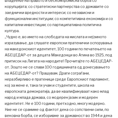
владеење на правото и бескомпромисна борба со
корупцијата; со стратегиски партнерства со државите со
заеднички вредности и интереси; со независни и
функционални институции; со компетитивна економија и со
капитални инвестиции; со партиципативна политичка
култура.
„Чудно е, во името на слободата на мислата и нејзиното
изразување, да слушате европски пратенички оспорувања
на македонскиот идентитет, 100 години по печатењето на
АБЕЦЕДАР-от за децата Македонци во Атина во 1925, под
притисок на Лигата на народите! Прочитајте го АБЕЦЕДАР-
от. Зошто не се слави 100 годишнината од донесувањето
на АБЕЦЕДАР-от? Прашувам. Драги сограѓани,
неразбирливо е пратеници среде Европскиот парламент,
кој за мене е, така ги учам и студентите, школа на
европската демократија, да ве квалификуваат како млад
народ и млада држава, со модерен јазик и модерен
идентитет. Не е 100 години, претходно, многу модерно.
Ние не се срамиме од фактот дека со сопствени сили, по
вековна борба, се изборивме за државност во 1944 и дека