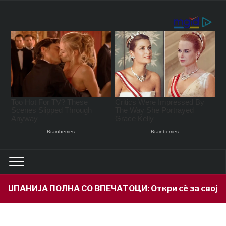
СО ВПЕЧАТОЦИ: Откри сè за својот внук Илијан и пр