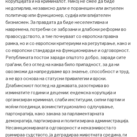
корупцијата и на криминалот. Никој не смее да биде
недопирлив, независно дали е поранешен или актуелен
политичар или функционер, судија или влијателен
бизнисмен. За правдата да биде неселективна и
навремена, потребни се забрзани и длабоки реформи во
правосудството, а тие почнуваат со европска правна
рамка, но и со европски критериуми на регрутирање, како и
со европски стандарди на функционирање и одговорност.
Републиката постои заради општото добро, заради сите
граѓани, без оглед на каква било припадност, за да ни
овозможи да напредуваме врз знаење, способност и труд,
а не врз основа на статусни привилегии и врски.
Длабинскиот поглед на државата, разоткрива во
изминатите години и децении: ендемска корупција и
организиран криминал, слаби институции, силни партии и
моќни поединци, вонинституционално одлучување,
партократија, како закана за парламентарната
демократија, партизирана и политизирана администрација.
Несанкционираната одговорност и неказнивоста го
руинираа судството, ја деградираа животната средина, ги