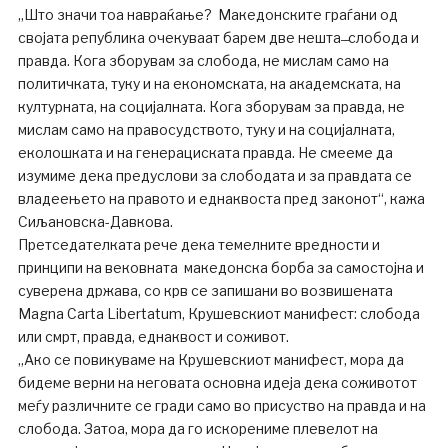
„Што значи тоа навраќање? Македонските граѓани од
својата република очекуваат барем две нешта ̶ слобода и
правда. Кога зборувам за слобода, не мислам само на
политичката, туку и на економската, на академската, на
културната, на социјалната. Кога зборувам за правда, не
мислам само на правосудството, туку и на социјалната,
еколошката и на генерациската правда. Не смееме да
изумиме дека предуслови за слободата и за правдата се
владеењето на правото и еднаквоста пред законот“, кажа
Сиљановска-Давкова.
Претседателката рече дека темелните вредности и
принципи на вековната македонска борба за самостојна и
суверена држава, со крв се запишани во возвишената
Magna Carta Libertatum, Крушевскиот манифест: слобода
или смрт, правда, еднаквост и соживот.
„Ако се повикуваме на Крушевскиот манифест, мора да
бидеме верни на неговата основна идеја дека соживотот
меѓу различните се гради само во присуство на правда и на
слобода. Затоа, мора да го искорениме плевелот на