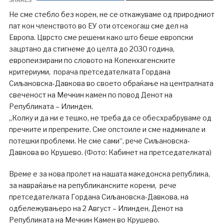
Не сме стебло без корен, не се откажуваме од природниот
пат кон членството во ЕУ оти отсекогаш сме дел на
Европа. Цврсто сме решени како што беше европски
зацртано да стигнеме до целта до 2030 година,
европеизирани по словото на Копенхагенските
критериуми, порача претседателката Гордана
Сиљановска-Давкова во своето обраќање на централната
свеченост на Мечкин камен по повод Денот на
Републиката – Илинден.
„Колку и да ни е тешко, не треба да се обесхрабруваме од
пречките и препреките. Сме опстоиле и сме надминале и
потешки проблеми. Не сме сами“, рече Сиљановска-
Давкова во Крушево. (Фото: Кабинет на претседателката)
Време е за нова пролет на нашата македонска република,
за навраќање на републиканските корени, рече
претседателката Гордана Сиљановска-Давкова, на
одбележувањеро на 2 Август – Илинден, Денот на
Републиката на Мечкин Камен во Крушево.