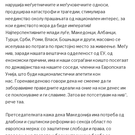
нарушија меѓуетничките и меѓучовечките односи,
продуцираа катастрофи и трагедии, стимулираа
неединство околу прашањата од национален интерес, за
кои единството мора да биде императив!
Најперспективните млади луѓе, Македонци, Албанци,
Турци, Срби, Роми, Власи, Бошњаци и други, масовно се
иселуваа во потрага по пристојно место за живеење. Меѓу
нив, заради нашата вештачка одделеност од ЕУ, од
економски причини, има и наши сограѓани коишто посегаат
по државјанства на нашите соседи, членки на Европската
Унија, што буди националистички апетити кон
нас. Горенаведеново говори дека не смееме да ги
заборавивме праведните идеали на оние на кои денес им
се поклонуваме и ги славиме. Затоа ве потсетувам на нив“,
рече таа.
Претседателката кажа дека Македонија има потреба од
длабоки и суштински реформи во секоја област по
европска мерка: со заштитени слободи и права, со