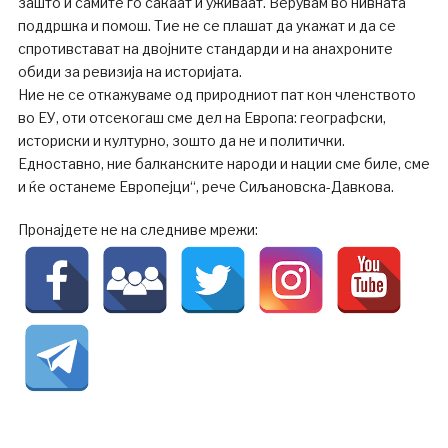
зашто и самите го сакаат и уживаат. Верувам во нивната
поддршка и помош. Тие не се плашат да укажат и да се
спротивстават на двојните стандарди и на анахроните
обиди за ревизија на историјата.
Ние не се откажуваме од природниот пат кон членството
во ЕУ, оти отсекогаш сме дел на Европа: географски,
историски и културно, зошто да не и политички.
Едноставно, ние балканските народи и нации сме биле, сме
и ќе останеме Европејци“, рече Сиљановска-Давкова.
Пронајдете не на следниве мрежи: