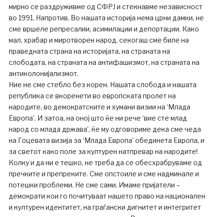
мирно се раздруживме од СФРЈ и стекнавме независност
во 1991. Напротив. Во нашата историја нема црни дамки, не
сме вршеле репресалии, асимилации и депортации. Како
мал, храбар и миротворен народ, секогаш сме биле на
праведната страна на историјата, на страната на
слободата, на страната на антифашизмот, на страната на
антиколонијализмот.
Ние не сме стебло без корен. Нашата слобода и нашата
република се вкоренети во европската пролет на
народите, во демократските и хумани визии на ‘Млада
Европа’. И затоа, на оној што ќе ни рече ‘вие сте млад
народ со млада држава’, ќе му одговориме дека сме чеда
на Гоцевата визија за ‘Млада Европа’ обединета Европа, и
за светот како поле за културен натпревар на народите!
Колку и да ни е тешко, не треба да се обесхрабруваме од
пречките и препреките. Сме опстоиле и сме надминале и
потешки проблеми. Не сме сами. Имаме пријатели –
демократи кои го почитуваат нашето право на национален
и културен идентитет, на граѓански дигнитет и интегритет