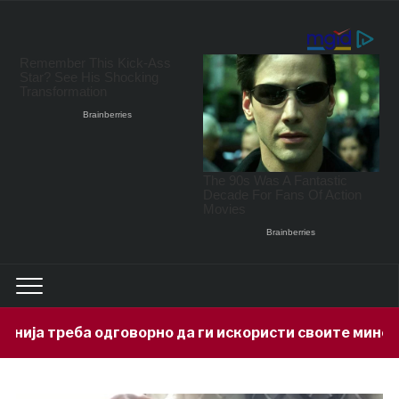
орно да ги искористи своите минерални богатства