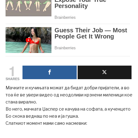
1
SHARES
Мачките и кучињата можат да бидат добри пријатели, а во
тоа ќе ве увери видео од неодоливи крзнени миленици кое
стана вирално.
Во него, мачката Џаспер се качува на софата, а кученцето
Бо скока веднаш по неа и ја гушка.
Слаткиот момент мами само насмевки: