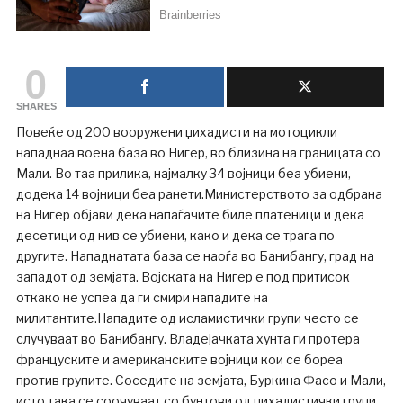
0
SHARES
Повеќе од 200 вооружени џихадисти на мотоцикли
нападнаа воена база во Нигер, во близина на границата со
Мали. Во таа прилика, најмалку 34 војници беа убиени,
додека 14 војници беа ранети.Министерството за одбрана
на Нигер објави дека напаѓачите биле платеници и дека
десетици од нив се убиени, како и дека се трага по
другите. Нападнатата база се наоѓа во Банибангу, град на
западот од земјата. Војската на Нигер е под притисок
откако не успеа да ги смири нападите на
милитантите.Нападите од исламистички групи често се
случуваат во Банибангу. Владејачката хунта ги протера
француските и американските војници кои се бореа
против групите. Соседите на земјата, Буркина Фасо и Мали,
исто така се соочуваат со бунтови од џихадистички групи