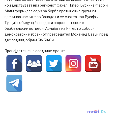
кои дејствуваат низ регионот Сахел.Нигер, Буркина Фасо и
Мали формираа сојуз за борба против овие групи, ги
прекинаа врските со Западот и се свртеа кон Русија и
Турција, обидувајќи се да ги задоволат своите
безбедносни потреби. Армијата на Нигер го собори
демократски избраниот претседател Мохамед Базум пред
две години, објави Би-Би-Си.
Пронајдете не на следниве мрежи: