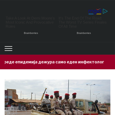
а дежура само еден инфектолог
Прив
9 hours ago