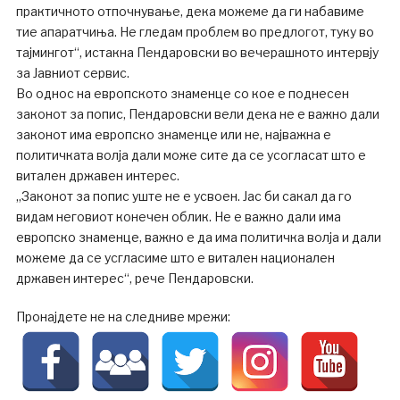
практичното отпочнување, дека можеме да ги набавиме
тие апаратчиња. Не гледам проблем во предлогот, туку во
тајмингот“, истакна Пендаровски во вечерашното интервју
за Јавниот сервис.
Во однос на европското знаменце со кое е поднесен
законот за попис, Пендаровски вели дека не е важно дали
законот има европско знаменце или не, најважна е
политичката волја дали може сите да се усогласат што е
витален државен интерес.
„Законот за попис уште не е усвоен. Јас би сакал да го
видам неговиот конечен облик. Не е важно дали има
европско знаменце, важно е да има политичка волја и дали
можеме да се усгласиме што е витален национален
државен интерес“, рече Пендаровски.
Пронајдете не на следниве мрежи: