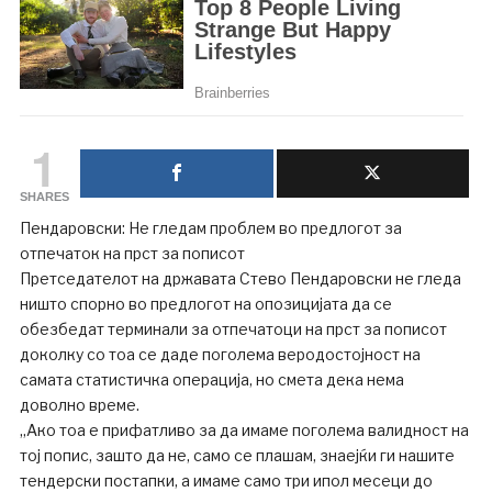
1
SHARES
Пендаровски: Не гледам проблем во предлогот за
отпечаток на прст за пописот
Претседателот на државата Стево Пендаровски не гледа
ништо спорно во предлогот на опозицијата да се
обезбедат терминали за отпечатоци на прст за пописот
доколку со тоа се даде поголема веродостојност на
самата статистичка операција, но смета дека нема
доволно време.
„Ако тоа е прифатливо за да имаме поголема валидност на
тој попис, зашто да не, само се плашам, знаејќи ги нашите
тендерски постапки, а имаме само три ипол месеци до