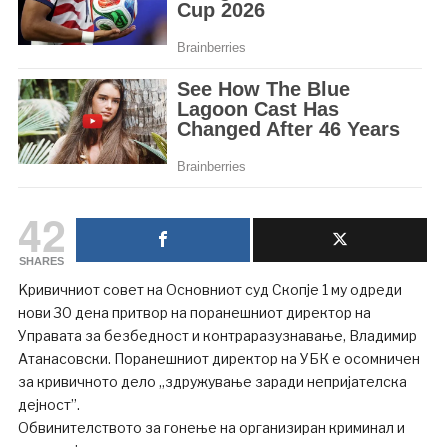
42
SHARES
Kривичниот совет на Основниот суд Скопје 1 му одреди
нови 30 дена притвор на поранешниот директор на
Управата за безбедност и контраразузнавање, Владимир
Атанасовски. Поранешниот директор на УБК е осомничен
за кривичното дело „здружување заради непријателска
дејност”.
Обвинителството за гонење на организиран криминал и