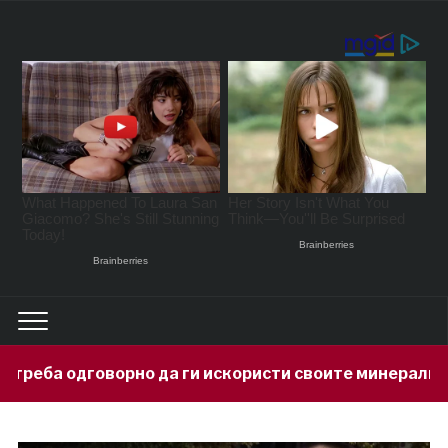
да ги искористи своите минерални богатства
1 