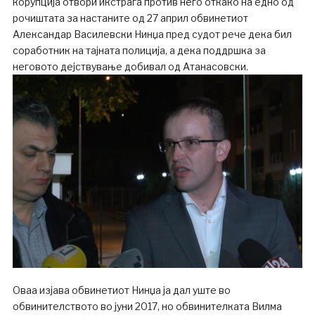
корупција отвори икстрага против него откако на едно од
рочиштата за настаните од 27 април обвинетиот
Александар Василевски Нинџа пред судот рече дека бил
соработник на тајната полиција, а дека поддршка за
неговото дејствување добивал од Атанасовски.
Оваа изјава обвинетиот Нинџа ја дал уште во
обвинителството во јуни 2017, но обвинителката Вилма