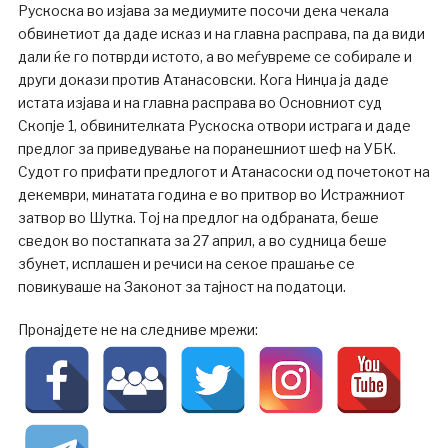
Рускоска во изјава за медиумите посочи дека чекала
обвинетиот да даде исказ и на главна расправа, па да види
дали ќе го потврди истото, а во меѓувреме се собирале и
други докази против Атанасовски. Кога Нинџа ја даде
истата изјава и на главна расправа во Основниот суд
Скопје 1, обвинителката Рускоска отвори истрага и даде
предлог за приведување на поранешниот шеф на УБК.
Судот го прифати предлогот и Атанасоски од почетокот на
декември, минатата година е во притвор во Истражниот
затвор во Шутка. Тој на предлог на одбраната, беше
сведок во постапката за 27 април, а во судница беше
збунет, исплашен и речиси на секое прашање се
повикуваше на Законот за тајност на податоци.
Пронајдете не на следниве мрежи: