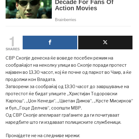
1
SHARES
СВР Скопје денеска ќе воведе посебен режим на
сообраќајот на неколку улици во Скопје поради протест
најавен во 13.30 часот, кој ќе почне од паркот во Чаир, а ќе
продолжи кон Владата.
Затворени за сообраќај од 13:30 часот до завршување на
протестот ќе бидат улиците „Христијан Тодоровски
Карпош“, „Џон Кенеди“, „Цветан Димов“, „Крсте Мисирков“
и бул.„Гоце Делчев“, соопшти МВР.
Од СВР Скопје апелираат граѓаните да ги почитуваат
наредбите што ги издаваат полициските службеници.
Пронајдете не на следниве мрежи: