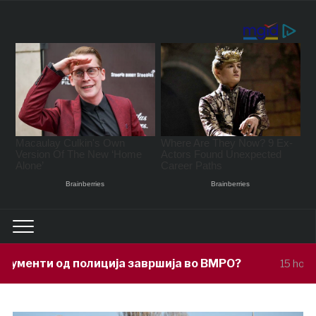
ја завршија во ВМРО?
Под покровит
15 hours ago