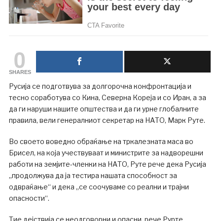
0
SHARES
Русија се подготвува за долгорочна конфронтација и
тесно соработува со Кина, Северна Кореја и со Иран, а за
да ги наруши нашите општества и да ги урне глобалните
правила, вели генералниот секретар на НАТО, Марк Руте.
Во своето воведно обраќање на тркалезната маса во
Брисел, на која учествуваат и министрите за надворешни
работи на земјите-членки на НАТО, Руте рече дека Русија
„продолжува да ја тестира нашата способност за
одвраќање“ и дека „се соочуваме со реални и трајни
опасности“.
Тие дејствија се неодговорни и опасни, рече Рурте.