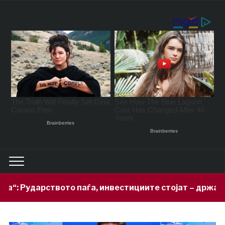
 паѓа, инвестициите стојат – државата мора да го ос