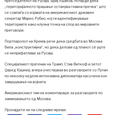
претседателот на Русија, Јуриј Ушаков, потврди дека
„територијалното прашање останува главна пречка“, што
се совпаѓа со изјавата на американскиот државен
секретар Марко Рубио, кој ги идентификуваше
териториите како клучна точка на спор во мировните
преговори.
Портпаролот на Кремљ рече дека средбата во Москва
била „конструктивна“, но дека делови од планот сè уште
се неприфатливи за Русија.
Специјалниот пратеник на Трамп, Стив Виткоф и зетот
Џаред Кушнер, вчера учествуваа во разговорите со Путин
по неколку недели интензивна дипломатија насочена кон
завршување на војната.
Американскиот тим не коментираше за разговорите по
заминувањето од Москва.
Пронајдете не на следниве мрежи: