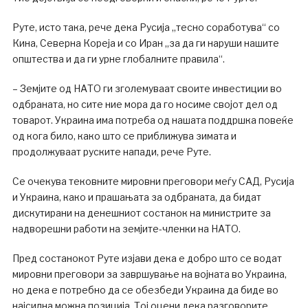
Руте, исто така, рече дека Русија „тесно соработува“ со
Кина, Северна Кореја и со Иран „за да ги наруши нашите
општества и да ги урне глобалните правила“.
– Земјите од НАТО ги зголемуваат своите инвестиции во
одбраната, но сите ние мора да го носиме својот дел од
товарот. Украина има потреба од нашата поддршка повеќе
од кога било, како што се приближува зимата и
продолжуваат руските напади, рече Руте.
Се очекува тековните мировни преговори меѓу САД, Русија
и Украина, како и прашањата за одбраната, да бидат
дискутирани на денешниот состанок на министрите за
надворешни работи на земјите-членки на НАТО.
Пред состанокот Руте изјави дека е добро што се водат
мировни преговори за завршување на војната во Украина,
но дека е потребно да се обезбеди Украина да биде во
најсилна можна позиција. Тој оцени дека разговорите