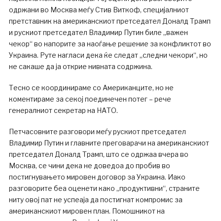
одржани во Москва меѓу Стив Виткоф, специјалниот
претставник на американскиот претседател Доналд Трамп
и рускиот претседател Владимир Путин биле „важен
чекор“ во напорите за наоѓање решение за конфликтот во
Украина. Руте нагласи дека ќе следат „следни чекори“, но
не сакаше да ја открие нивната содржина.
Тесно се координираме со Американците, но не
коментираме за секој поединечен потег – рече
генералниот секретар на НАТО.
Петчасовните разговори меѓу рускиот претседател
Владимир Путин и главните преговарачи на американскиот
претседател Доналд Трамп, што се одржаа вчера во
Москва, се чини дека не доведоа до пробив во
постигнувањето мировен договор за Украина. Иако
разговорите беа оценети како „продуктивни“, страните
ниту овој пат не успеаја да постигнат компромис за
американскиот мировен план. Помошникот на