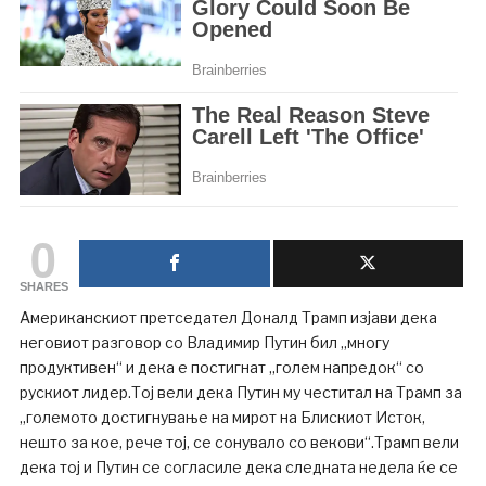
0
SHARES
Американскиот претседател Доналд Трамп изјави дека
неговиот разговор со Владимир Путин бил „многу
продуктивен“ и дека е постигнат „голем напредок“ со
рускиот лидер.Тој вели дека Путин му честитал на Трамп за
„големото достигнување на мирот на Блискиот Исток,
нешто за кое, рече тој, се сонувало со векови“.Трамп вели
дека тој и Путин се согласиле дека следната недела ќе се