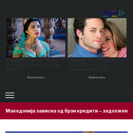
на од брзи кредити – задолжени 333 милиони евра за