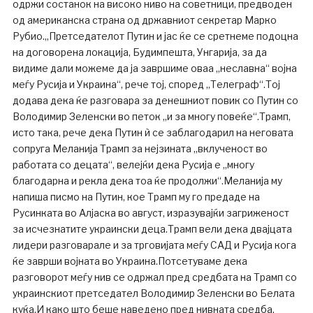
одржи состанок на високо ниво на советници, предводен
од американска страна од државниот секретар Марко
Рубио.„Претседателот Путин и јас ќе се сретнеме подоцна
на договорена локација, Будимпешта, Унгарија, за да
видиме дали можеме да ја завршиме оваа „неславна“ војна
меѓу Русија и Украина“, рече тој, според „Телеграф“.Тој
додава дека ќе разговара за денешниот повик со Путин со
Володимир Зеленски во петок „и за многу повеќе“.Трамп,
исто така, рече дека Путин ѝ се заблагодарил на неговата
сопруга Меланија Трамп за нејзината „вклученост во
работата со децата“, велејќи дека Русија е „многу
благодарна и рекла дека тоа ќе продолжи“.Меланија му
напиша писмо на Путин, кое Трамп му го предаде на
Русинката во Алјаска во август, изразувајќи загриженост
за исчезнатите украински деца.Трамп вели дека двајцата
лидери разговарале и за трговијата меѓу САД и Русија кога
ќе заврши војната во Украина.Потсетуваме дека
разговорот меѓу нив се одржал пред средбата на Трамп со
украинскиот претседател Володимир Зеленски во Белата
куќа.И како што беше наведено пред нивната средба,