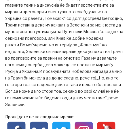
главните теми на дискусија ќе бидат перспективите за
мировни преговори и евентуалното снабдување на
Украина со ракети „Томахавк“ со долг дострел.Претходно,
Трамп истакна дека му кажал на Зеленски за можноста да
му постави нов ултиматум на Путин: или Москва ќе седне на
сериозни преговори, или Киев ќе добие модерни
ракети.Во меѓувреме, во интервју за „Фокс њуз“ во
неделата, Зеленски сигнализираше дека успехот на Трамп
во преговорите за прекин на огнот во Газа му дава уште
поголема доверба дека може да се постигне мир меѓу
Русија и Украина.И посакуваната Нобелова награда за мир
на Трамп би можела да дојде следно, рече тој.„Но, ако тој
го стори тоа, се надевам дека е така и нека го благослови
Бог да може да го стори тоа, секако во овој случај ние ќе
го номинираме и ќе бидеме горди да му честитаме“, рече
Зеленски.
Пронајдете не на следниве мрежи: