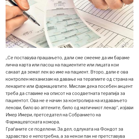
„Се поставува прашањето, дали сме смееме да им бараме
лична карта или пасош на пациентите или лицата кои
сакаат да земат лек во име на пациент. Второ, дали е ова
контролен механизам на давање на терапиите од страна на
лекарите или фармацевтите. Мислам дека посебен акцент
треба да ставиме на описот на соодветната терапија за
пациентот. Ова не е начин за контролира на издавањето
лекови, било во аптеките, било од матичниот лекар“, изјави
Имер Имери, претседател на Собранието на
Фармацевтската комора.
Граѓаните се поделени. За дел, одлуката на Фондот за
здравство е непотребна, а за некои пак не претставува