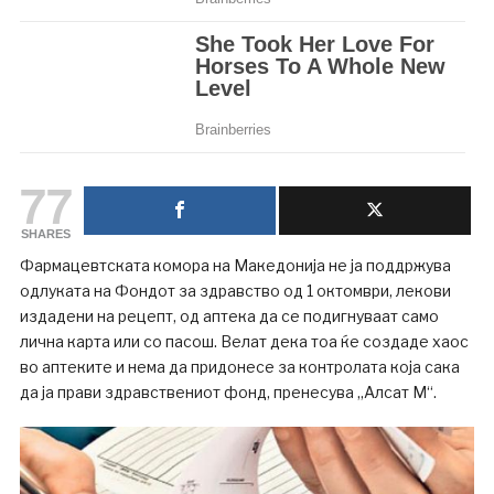
77
SHARES
Фармацевтската комора на Македонија не ја поддржува
одлуката на Фондот за здравство од 1 октомври, лекови
издадени на рецепт, од аптека да се подигнуваат само
лична карта или со пасош. Велат дека тоа ќе создаде хаос
во аптеките и нема да придонесе за контролата која сака
да ја прави здравствениот фонд, пренесува „Алсат М“.