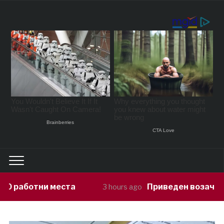
Приведен возач кој ја предизвикал н
3 hours ago