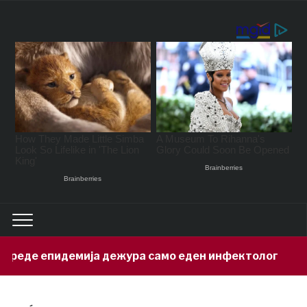
дежура само еден инфектолог
Привед
8 hours ago