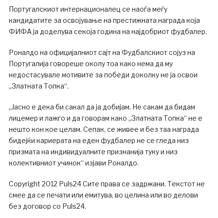
Португалскиот интернационалец се наоѓа меѓу
кандидатите за освојување на престижната награда која
ФИФА ја доделува секоја година на најдобриот фудбалер.
Роналдо на официјалниот сајт на Фудбалскиот сојуз на
Португалија говореше околу тоа како нема да му
недостасувале мотивите за победи доколку не ја освои
„Златната Топка“.
„Јасно е дека би сакал да ја добијам. Не сакам да бидам
лицемер и лажго и да говорам како „Златната Топка“ не е
нешто кон кое целам. Сепак, се живее и без таа награда
бидејќи кариерата на еден фудбалер не се гледа низ
призмата на индивидуалните признанија туку и низ
колективниот учинок“ изјави Роналдо.
Copyright 2012 Puls24 Сите права се задржани. Текстот не
смее да се печати или емитува, во целина или во делови
без договор со Puls24.