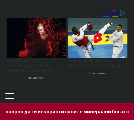
користи своите минерални богатства
19 hours ago