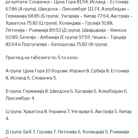
резултати: Словачка – Црна Гора 81:94, Исланд – Естонија
67:86 (А група), Шведска – Луксембург 111:74, Азербејџан –
Германија 68:85 (Б група) , Унгарија – Кипар 77:64, Австрија –
Хрватска 75:82 (Ц група), Холандија – Грузија 91:88,
Летонија – Романија 89:53 (Д група), Швајцарија – Финска
60:89, Белгија – Албанија (Е група) 97:59, Чешка – Турција
82:64 и Португалија – Белорусија 75:82 (Ф група).
Преглед на табелите по 5.то коло:
А група: Црна Гора 10 бодови, Израел 8, Србија 8, Естонија
8, Исланд 6, Словачка 5.
Б група: Германија 8, Шведска 6, Бугарија 6, Азербејџан 6,
Луксембург 4.
Ц група: Хрватска 8, Украина 7, Унгарија 6, Австрија 5, Кипар
4.
Д група: БиХ 7, Грузија 7, Летонија 6, Холандија 5, Романија