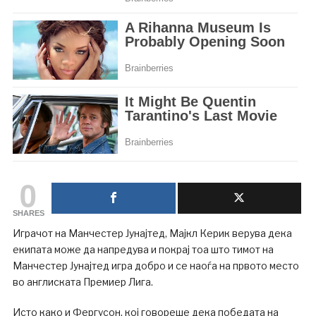
0
SHARES
Играчот на Манчестер Јунајтед, Мајкл Керик верува дека
екипата може да напредува и покрај тоа што тимот на
Манчестер Јунајтед игра добро и се наоѓа на првото место
во англиската Премиер Лига.
Исто како и Фергусон, кој говореше дека победата на