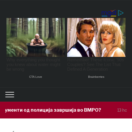
ја завршија во ВМРО?
Под покровит
13 hours ago