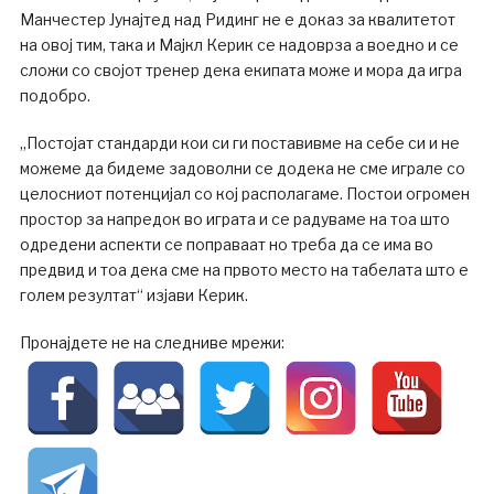
Манчестер Јунајтед над Ридинг не е доказ за квалитетот
на овој тим, така и Мајкл Керик се надоврза а воедно и се
сложи со својот тренер дека екипата може и мора да игра
подобро.
„Постојат стандарди кои си ги поставивме на себе си и не
можеме да бидеме задоволни се додека не сме играле со
целосниот потенцијал со кој располагаме. Постои огромен
простор за напредок во играта и се радуваме на тоа што
одредени аспекти се поправаат но треба да се има во
предвид и тоа дека сме на првото место на табелата што е
голем резултат“ изјави Керик.
Пронајдете не на следниве мрежи: