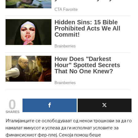
0
SHARES
Италијанците се ослободуваат од некои трошкови за да го
намалат минусот и успеаа да ги исполнат условите за
финансискиот фер-плеј. Секоја помош беше