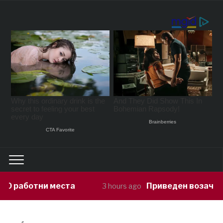
Приведен возач кој ја предизвикал н
3 hours ago