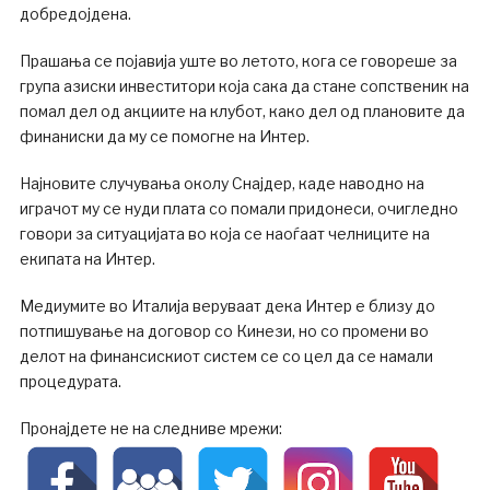
добредојдена.
Прашања се појавија уште во летото, кога се говореше за
група азиски инвеститори која сака да стане сопственик на
помал дел од акциите на клубот, како дел од плановите да
финаниски да му се помогне на Интер.
Најновите случувања околу Снајдер, каде наводно на
играчот му се нуди плата со помали придонеси, очигледно
говори за ситуацијата во која се наоѓаат челниците на
екипата на Интер.
Медиумите во Италија веруваат дека Интер е близу до
потпишување на договор со Кинези, но со промени во
делот на финансискиот систем се со цел да се намали
процедурата.
Пронајдете не на следниве мрежи: