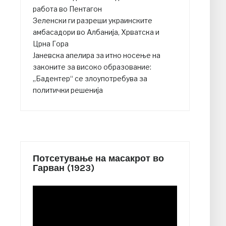
работа во Пентагон
Зеленски ги разреши украинските
амбасадори во Албанија, Хрватска и
Црна Гора
Јаневска апелира за итно носење на
законите за високо образование:
„Бадентер“ се злоупотребува за
политички решенија
Потсетување на масакрот во
Гарван (1923)
Video
Player