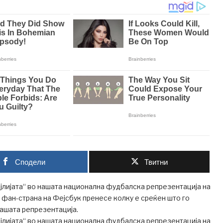
Сподели
Твитни
ајлијата“ во нашата национална фудбалска репрезентација на
 фан-страна на Фејсбук пренесе колку е среќен што го
ашата репрезентација.
ајлијата“ во нашата национална фудбалска репрезентација на