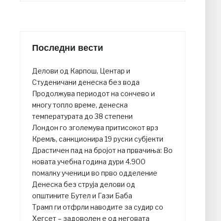
Последни вести
Делови од Карпош, Центар и
Студеничани денеска без вода
Продолжува периодот на сончево и
многу топло време, денеска
температурата до 38 степени
Лондон го зголемува притисокот врз
Кремљ, санкционира 19 руски субјекти
Драстичен пад на бројот на првачиња: Во
новата учебна година дури 4.900
помалку ученици во прво одделение
Денеска без струја делови од
општините Бутел и Гази Баба
Трамп ги отфрли наводите за судир со
Хегсет – задоволен е од неговата