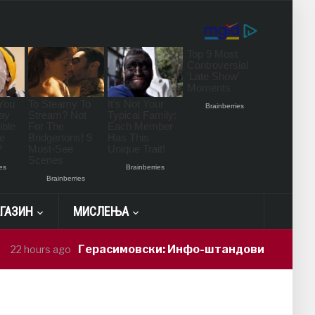
ГАЗИН
МИСЛЕЊА
Герасимовски: Инфо-штандови и здравствени пр
s ago