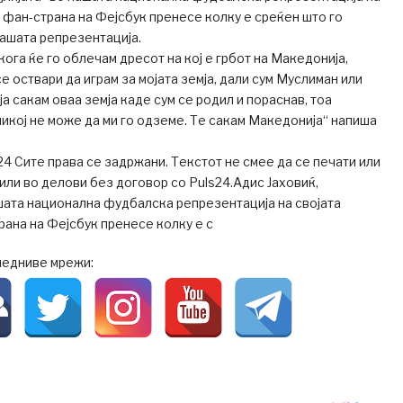
 фан-страна на Фејсбук пренесе колку е среќен што го
ашата репрезентација.
кога ќе го облечам дресот на кој е грбот на Македонија,
е оствари да играм за мојата земја, дали сум Муслиман или
ја сакам оваа земја каде сум се родил и пораснав, тоа
никој не може да ми го одземе. Те сакам Македонија“ напиша
s24 Сите права се задржани. Текстот не смее да се печати или
 или во делови без договор со Puls24.Адис Јаховиќ,
ашата национална фудбалска репрезентација на својата
ана на Фејсбук пренесе колку е с
ледниве мрежи: