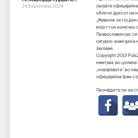
својата официјална
24.September.2024
облече дресот на н
„Живеев за тој ден 
мојот сон конечно с
Православен јас си 
сигурно знам дека 
Јаховиќ.
Copyright 2013 Pul
емитува, во целина
„новајлијата“ во н
официјална фан-стр
Пронајдете не на с