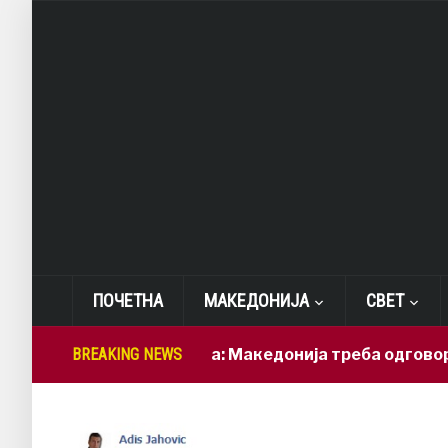
ПОЧЕТНА
МАКЕДОНИЈА
СВЕТ
Лепиткова: Македонија треба одговорно да г
BREAKING NEWS