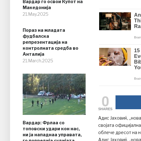
Вардар го освои Купот на
Македонија
21.May.2025
Пораз на младата
фудбалска
репрезентација на
контролната средба во
Анталија
21.March.2025
0
SHARES
Адис Јаховиќ, „нов
Вардар: Фрлаа со
својата официјална
топовски удари кон нас,
облече дресот на н
ни ја нападнаа управата,
Адис Јаховиќ, „нов
го повредија судијата…