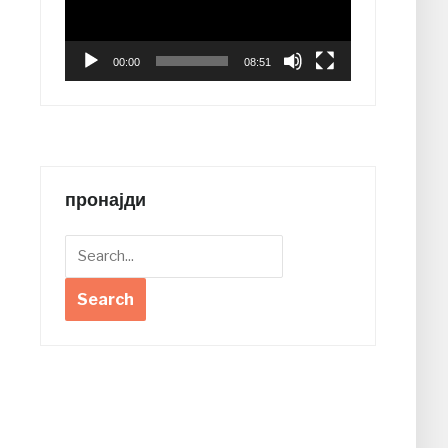
00:00
08:51
пронајди